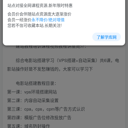
免费
超级会员
站点对接全网课程资源,新年限时特惠
立即购买
会员价会伴随站点资源庞大逐渐涨价
会员一经涨价
永不降价/绝对增值
您当前未登录！建议登陆后购买，可保存购买订单
您若不信可收藏本站,长期关注!
了解学库网
建站教程培训课程视频教程讲座简介：
综合电影站搭建学习（VPS搭建+自动采集）共6课，电
影站操作好是不发愁赚钱的，大家可以学习下
电影站搭建教程目录：
第一课：vps环境搭建网站
第二课：内容自动采集设置
第三课：cpa，cps，cpm等广告方式认识
第四课：模版广告位修改投放广告
第五课：域名防封操作