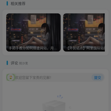
相关推荐
手把手教你如何搭建网站，月收入5000全套教程实战教程（附带插件）
【
评论
抢沙发
欢迎您留下宝贵的见解！
提交