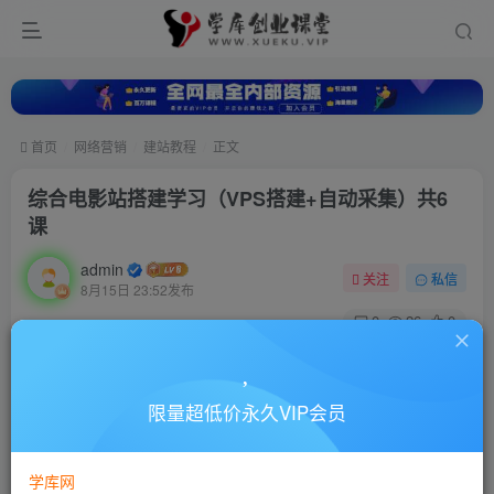
首页
网络营销
建站教程
正文
综合电影站搭建学习（VPS搭建+自动采集）共6
课
admin
关注
私信
8月15日 23:52发布
0
26
0
付费资源
综合电影站搭建学习（VPS搭建+自动采集）共6课
限量超低价永久VIP会员
此内容为付费资源，请付费后查看
10
88
￥
￥
学库网