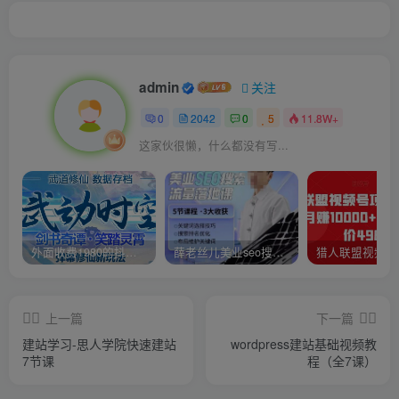
admin
关注
0
2042
0
5
11.8W+
这家伙很懒，什么都没有写...
外面收费1980的抖音武动时空直播项目，无需真人出镜，实时互动直播【软件+详细教程】
薛老丝儿美业seo搜索流量落地课，一周暴涨20w粉丝，全干货讲解
上一篇
下一篇
建站学习-思人学院快速建站
wordpress建站基础视频教
7节课
程（全7课）