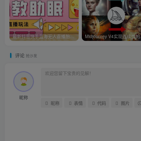
最新抖音快手蓝海无人直播胎教助眠玩法，轻松引爆直播间【教程+软件+素材】
Midjourn
评论
抢沙发
昵称
昵称
表情
代码
图片