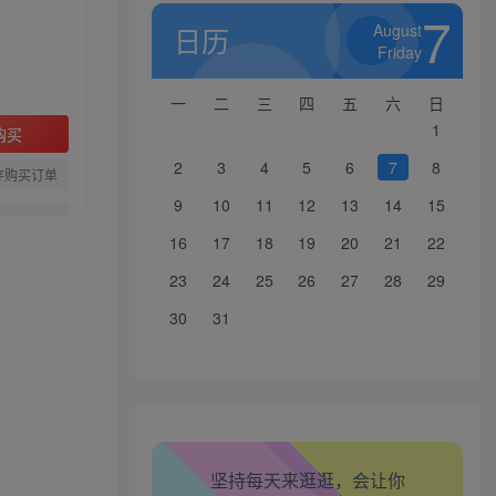
7
August
日历
Friday
一
二
三
四
五
六
日
1
购买
2
3
4
5
6
7
8
存购买订单
9
10
11
12
13
14
15
16
17
18
19
20
21
22
生活也美好了！
23
24
25
26
27
28
29
心情也舒畅了！
30
31
走路也有劲了！
腿也不痛了！
坚持每天来逛逛，会让你
腰也不酸了！