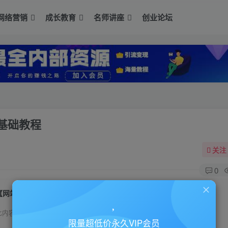
网络营销
成长教育
名师讲座
创业论坛
基础教程
关注
0
【网站搭建】代刷网、影视、淘客等等零基础教程
此内容为付费资源，请付费后查看
限量超低价永久VIP会员