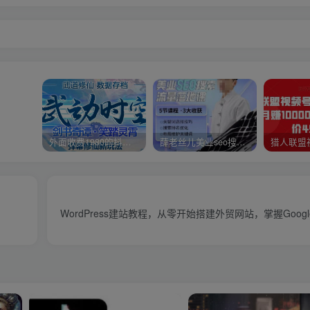
外面收费1980的抖音武动时空直播项目，无需真人出镜，实时互动直播【软件+详细教程】
薛老丝儿美业seo搜索流量落地课，一周暴涨20w粉丝，全干货讲解
WordPress建站教程，从零开始搭建外贸网站，掌握Goog