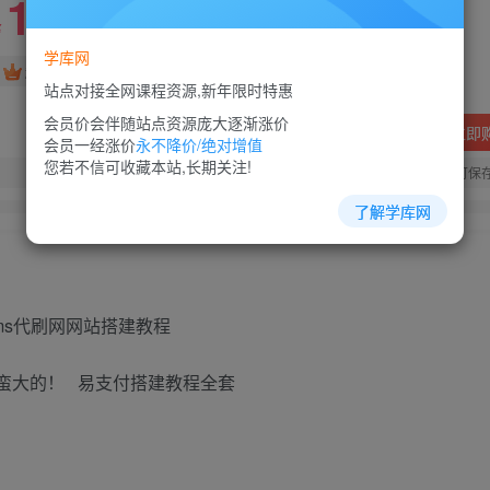
10
88
￥
￥
学库网
免费
超级会员
站点对接全网课程资源,新年限时特惠
会员价会伴随站点资源庞大逐渐涨价
立即
会员一经涨价
永不降价/绝对增值
您若不信可收藏本站,长期关注!
您当前未登录！建议登陆后购买，可保
了解学库网
ms代刷网网站搭建教程
蛮大的！ 易支付搭建教程全套