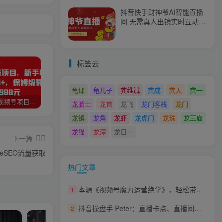
抖音快手财神爷AI智能直播
间 无需真人出镜实时互动
不封号礼物打赏赚到手软
标签云
龟课
龟儿子
龚维斌
龚成
龚天
龚一
猎人联盟视频号项目，新手0基础轻松月赚10000+，保姆级教程原价4988元
如何利用快手风景号，通过光合计划，实现单号月入1000+（附详细教程及制作软件）
全自动阅读挂机项目，号称单窗10r，全套脚本+教程，小白上手简单
龙骑士
龙首
龙飞
龙门客栈
龙门
龙镇
龙角
龙虾
龙虎门
龙珠
龙王庙
龙猫
龙潭
龙日一
下一篇
leSEO流量获取
热门文章
本源《视频号魔力运营绝学》，轻松带你玩转视频号
1
抖音操盘手 Peter：直播卡点、直播间冷启动分享
2