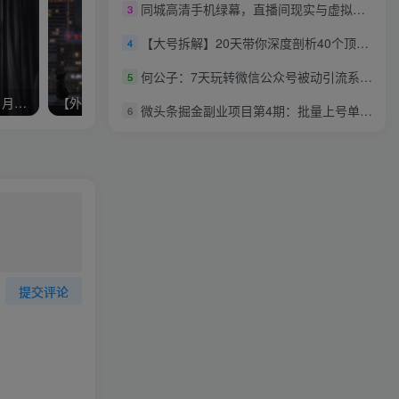
同城高清手机绿幕，直播间现实与虚拟的混搭技术，老板商家必看！
3
【大号拆解】20天带你深度剖析40个顶级微信公众号
4
何公子：7天玩转微信公众号被动引流系统，日引100+精准流量
5
手把手教你如何搭建网站，月收入5000全套教程实战教程（附带插件）
【外贸站点】阿里国际站的建站步骤及整套优化
微头条掘金副业项目第4期：批量上号单天300-500收益，适合小白、上班族
6
提交评论