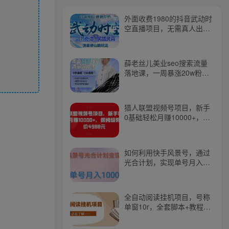
外面收费1980的抖音武动时
空直播项目，无需真人出
镜，实时互动直播【软件
+详细教程】
薛老丝儿美业seo搜索流量
落地课，一周暴涨20w粉
丝，全干货讲解
猎人联盟视频号项目，新手
0基础轻松月赚10000+，保
姆级教程原价4988元
如何利用快手风景号，通过
光合计划，实现单号月入
1000+（附详细教程及制作
软件）
全自动阅读挂机项目，号称
单窗10r，全套脚本+教程，
小白上手简单