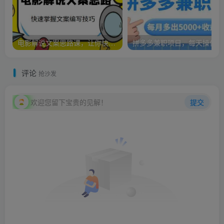
电影解说文案思路课，让你快速掌握文案编写的技巧（3节视频课程）
拼多多兼职项目，每天操作2小时
评论
抢沙发
欢迎您留下宝贵的见解！
提交