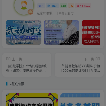
0
2042
0
5
11.8W+
这家伙很懒，什么都没有写...
外面收费1980的抖音武动时空直播项目，无需真人出镜，实时互动直播【软件+详细教程】
薛老丝儿美业seo搜索流量落地课，一周暴涨20w粉丝，全干货讲解
上一篇
下一篇
《超级学院》YY培训视频教
节前巨献某站YY讲课-价值
程（四套引流技法操作高价
1000元的培训项目1万流量
CPA保底日赚200元）
轻松日赚2000+
相关推荐