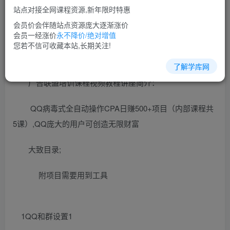
免费
超级会员
站点对接全网课程资源,新年限时特惠
立即购买
会员价会伴随站点资源庞大逐渐涨价
会员一经涨价
永不降价/绝对增值
您当前未登录！建议登陆后购买，可保存购买订单
您若不信可收藏本站,长期关注!
了解学库网
广告联盟培训课程视频教程讲座简介：
QQ病毒式全自动操作CPA日赚500+项目（内部课程共
5课）,QQ庞大的用户可创造无限财富
大致目录;
附项目需要用到工具
1QQ和群设置1