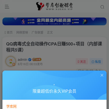
首页
网络营销
广告联盟
正文
QQ病毒式全自动操作CPA日赚500+项目（内部课
程共5课）
admin
关注
私信
8月16日 08:03发布
0
27
0
付费资源
QQ病毒式全自动操作CPA日赚500+项目（内部课程共5课）
限量超低价永久VIP会员
此内容为付费资源，请付费后查看
10
88
￥
￥
学库网