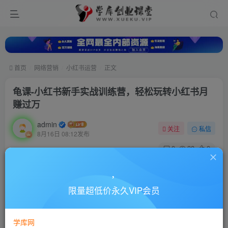
首页
网络营销
小红书运营
正文
龟课-小红书新手实战训练营，轻松玩转小红书月
赚过万
admin
关注
私信
8月16日 08:12发布
0
38
0
付费资源
龟课-小红书新手实战训练营，轻松玩转小红书月赚过万
限量超低价永久VIP会员
此内容为付费资源，请付费后查看
10
88
￥
￥
学库网