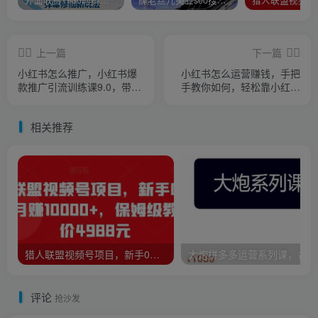
外面收费1980的抖音武动时空直播项目，无需真人出镜，实时互动直播【软件+详细教程】
薛老丝儿美业seo搜索流量落地课，一周暴涨20w粉丝，全干货讲解
上一篇
下一篇
小红书怎么推广，小红书爆
小红书怎么运营赚钱，手把
款推广引流训练课9.0，带你
手教你如何，轻松靠小红书
一部手机即可月赚万元
月赚10000+
相关推荐
猎人联盟视频号项目，新手0基础轻松月赚10000+，保姆级教程原价4988元
大炮
评论
抢沙发