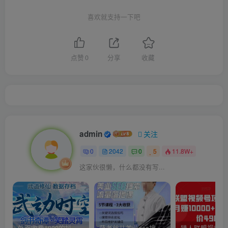
喜欢就支持一下吧
点赞
0
分享
收藏
admin
关注
0
2042
0
5
11.8W+
这家伙很懒，什么都没有写...