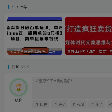
相关推荐
闲鱼卖货日破百单玩法，单账号卖货336万，超简单的0门槛变现项目，简单粗暴来钱快
评论
抢沙发
昵称
昵称
表情
代码
图片