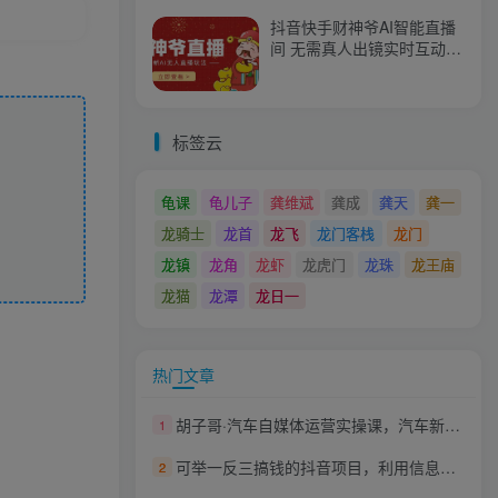
抖音快手财神爷AI智能直播
间 无需真人出镜实时互动
不封号礼物打赏赚到手软
标签云
龟课
龟儿子
龚维斌
龚成
龚天
龚一
龙骑士
龙首
龙飞
龙门客栈
龙门
龙镇
龙角
龙虾
龙虎门
龙珠
龙王庙
龙猫
龙潭
龙日一
热门文章
胡子哥·汽车自媒体运营实操课，汽车新媒体二手车短视频运营教程-价值8888元
1
可举一反三搞钱的抖音项目，利用信息差日入500+
2