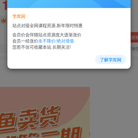
10
88
￥
￥
学库网
免费
超级会员
站点对接全网课程资源,新年限时特惠
会员价会伴随站点资源庞大逐渐涨价
立即
会员一经涨价
永不降价/绝对增值
您若不信可收藏本站,长期关注!
您当前未登录！建议登陆后购买，可保
了解学库网