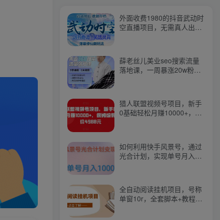
外面收费1980的抖音武动时
空直播项目，无需真人出
镜，实时互动直播【软件
+详细教程】
薛老丝儿美业seo搜索流量
落地课，一周暴涨20w粉
丝，全干货讲解
猎人联盟视频号项目，新手
0基础轻松月赚10000+，保
姆级教程原价4988元
如何利用快手风景号，通过
光合计划，实现单号月入
1000+（附详细教程及制作
软件）
全自动阅读挂机项目，号称
单窗10r，全套脚本+教程，
小白上手简单