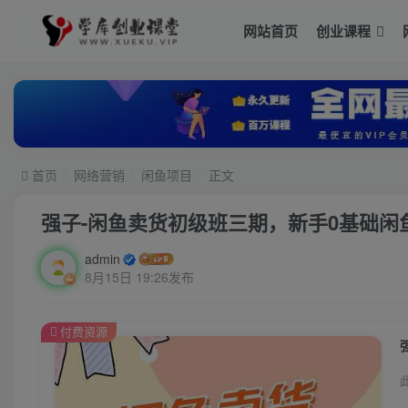
网站首页
创业课程
首页
网络营销
闲鱼项目
正文
强子-闲鱼卖货初级班三期，新手0基础闲
admin
8月15日 19:26发布
付费资源