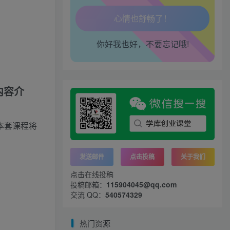
生活也美好了！
你好我也好，不要忘记哦!
心情也舒畅了！
走路也有劲了！
内容介
腿也不痛了！
腰也不酸了！
本套课程将
工作也轻松了！
发送邮件
点击投稿
关于我们
点击在线投稿
投稿邮箱：
115904045@qq.com
交流 QQ：
540574329
热门资源