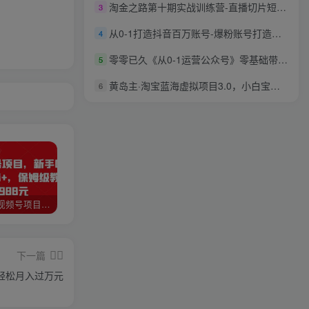
淘金之路第十期实战训练营-直播切片短视频带货玩法
3
从0-1打造抖音百万账号-爆粉账号打造攻略，针对有账号无粉丝的现象
4
零零已久《从0-1运营公众号》零基础带你系统性了解公众号运营
5
黄岛主·淘宝蓝海虚拟项目3.0，小白宝妈零基础的都可以做到月入过万
6
猎人联盟视频号项目，新手0基础轻松月赚10000+，保姆级教程原价4988元
如何利用快手风景号，通过光合计划，实现单号月入1000+（附详细教程及制作软件）
全自动阅读挂机项目，号称单窗10r，全套脚本+教程，小白上手简单
下一篇
，轻松月入过万元