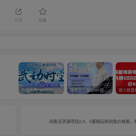
分享
收藏
外面收费1980的抖音武动时空直播项目，无需真人出镜，实时互动直播【软件+详细教程】
薛老丝儿美业seo搜索流量落地课，一周暴涨20w粉丝，全干货讲解
闲鱼无货源项目2.0，0基础玩转闲鱼价格差