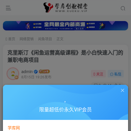
首页
网络营销
闲鱼项目
正文
克里斯汀《闲鱼运营高级课程》是小白快速入门的
兼职电商项目
admin
关注
私信
8月15日 19:26发布
0
11
0
付费资源
克里斯汀《闲鱼运营高级课程》是小白快速入门的兼职电商项目
限量超低价永久VIP会员
此内容为付费资源，请付费后查看
10
88
￥
￥
学库网