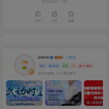
喜欢就支持一下吧
点赞
0
分享
收藏
admin
关注
0
2042
0
5
11.8W+
这家伙很懒，什么都没有写...
外面收费1980的抖音武动时空直播项目，无需真人出镜，实时互动直播【软件+详细教程】
薛老丝儿美业seo搜索流量落地课，一周暴涨20w粉丝，全干货讲解