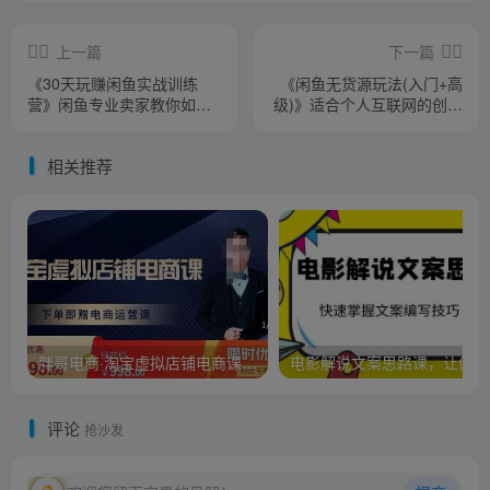
上一篇
下一篇
《30天玩赚闲鱼实战训练
《闲鱼无货源玩法(入门+高
营》闲鱼专业卖家教你如何
级)》适合个人互联网的创业
打造自己店铺
项目
相关推荐
胖哥电商·淘宝虚拟店铺电商课，解决小白做电商的困惑，新人一台手机也能做电商
电影
评论
抢沙发