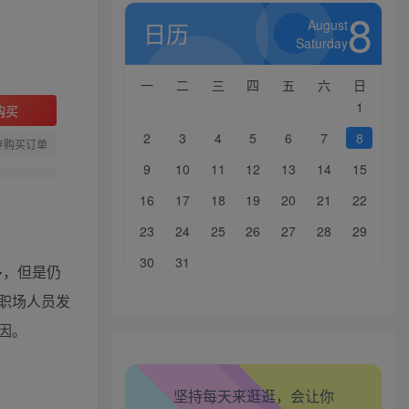
8
August
日历
Saturday
一
二
三
四
五
六
日
1
购买
2
3
4
5
6
7
8
存购买订单
9
10
11
12
13
14
15
16
17
18
19
20
21
22
23
24
25
26
27
28
29
生活也美好了！
30
31
多，但是仍
职场人员发
心情也舒畅了！
因。
走路也有劲了！
坚持每天来逛逛，会让你
腿也不痛了！