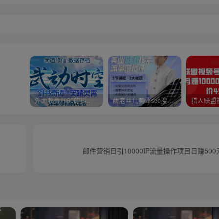
外面收费1980的抖音武动时空直播项目，无需真人出镜，实时互动直播【软件+详细教程】
薛老丝儿美业seo搜索流量落地课，一周暴涨20w粉丝，全干货讲解
邮件营销日引10000IP流量操作项目日赚50