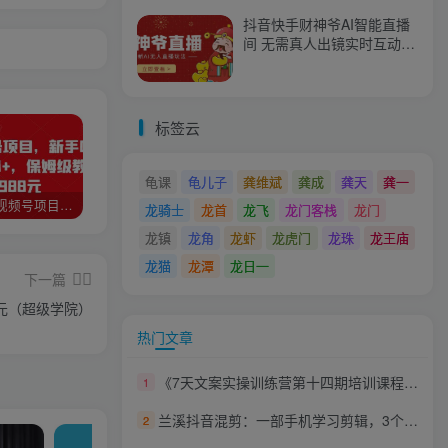
抖音快手财神爷AI智能直播
间 无需真人出镜实时互动
不封号礼物打赏赚到手软
标签云
龟课
龟儿子
龚维斌
龚成
龚天
龚一
猎人联盟视频号项目，新手0基础轻松月赚10000+，保姆级教程原价4988元
如何利用快手风景号，通过光合计划，实现单号月入1000+（附详细教程及制作软件）
全自动阅读挂机项目，号称单窗10r，全套脚本+教程，小白上手简单
龙骑士
龙首
龙飞
龙门客栈
龙门
龙镇
龙角
龙虾
龙虎门
龙珠
龙王庙
龙猫
龙潭
龙日一
下一篇
0元（超级学院）
热门文章
《7天文案实操训练营第十四期培训课程》只说话就能火的短视频文案课
1
兰溪抖音混剪：一部手机学习剪辑，3个月涨粉580万
2