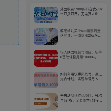
外面收费1980的抖音武动时
空直播项目，无需真人出
镜，实时互动直播【软件
+详细教程】
薛老丝儿美业seo搜索流量
落地课，一周暴涨20w粉
丝，全干货讲解
猎人联盟视频号项目，新手
0基础轻松月赚10000+，保
姆级教程原价4988元
如何利用快手风景号，通过
光合计划，实现单号月入
1000+（附详细教程及制作
软件）
全自动阅读挂机项目，号称
单窗10r，全套脚本+教程，
小白上手简单