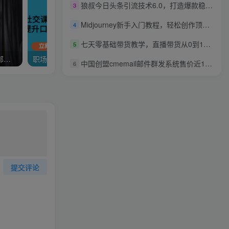
狼叔今日头条引流技术6.0，打造爆款稳定引流的玩法
3
Midjourney新手入门教程，轻松创作顶级图像，命令参数-新手教程
4
七天零基础带货教学，直播带货从0到1，提高认知，少走弯路
5
【戴愫】玩转职场-写职场邮件的6大技巧
职场社交课：黄金实战沟通术，提升口才+沟通能力
中国创盟cmemail邮件群发系统售价近10000（附安装教程）
6
提交评论