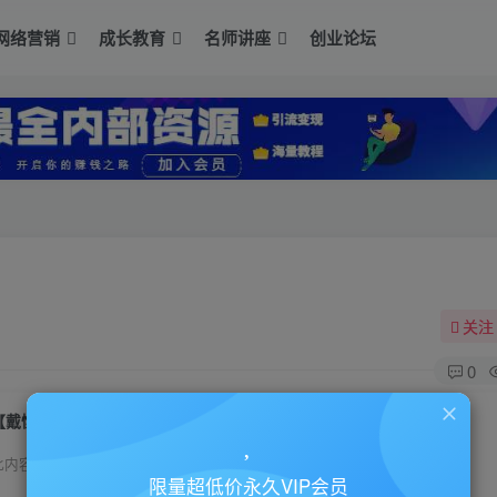
网络营销
成长教育
名师讲座
创业论坛
关注
0
【戴愫】玩转职场-写职场邮件的6大技巧
此内容为付费资源，请付费后查看
限量超低价永久VIP会员