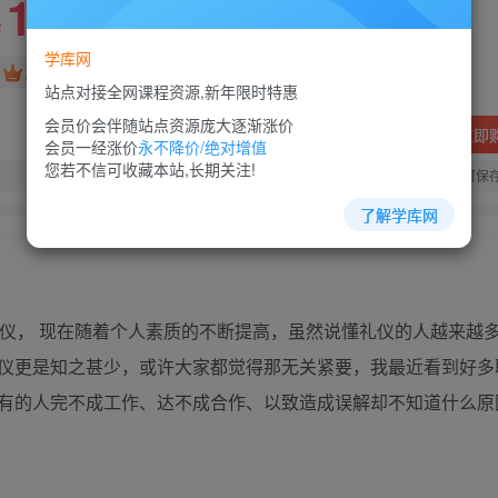
10
88
￥
￥
学库网
免费
超级会员
站点对接全网课程资源,新年限时特惠
会员价会伴随站点资源庞大逐渐涨价
立即
会员一经涨价
永不降价/绝对增值
您若不信可收藏本站,长期关注!
您当前未登录！建议登陆后购买，可保
了解学库网
仪， 现在随着个人素质的不断提高，虽然说懂礼仪的人越来越
仪更是知之甚少，或许大家都觉得那无关紧要，我最近看到好多
有的人完不成工作、达不成合作、以致造成误解却不知道什么原