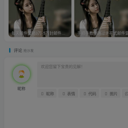
每天邮件营销3万-5万封邮件，实战月入万元，附带工具
评论
抢沙发
昵称
昵称
表情
代码
图片