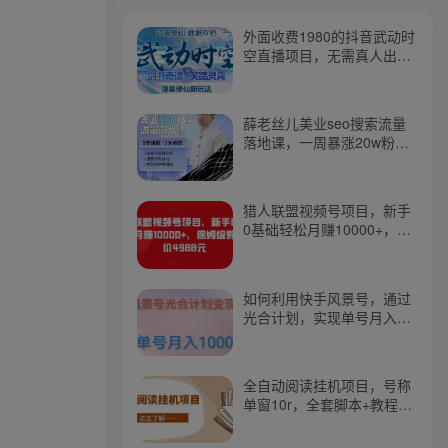
外面收费1980的抖音武动时
空直播项目，无需真人出
镜，实时互动直播【软件
+详细教程】
薛老丝儿美业seo搜索流量
落地课，一周暴涨20w粉
丝，全干货讲解
猎人联盟视频号项目，新手
0基础轻松月赚10000+，保
姆级教程原价4988元
如何利用快手风景号，通过
光合计划，实现单号月入
1000+（附详细教程及制作
软件）
全自动阅读挂机项目，号称
单窗10r，全套脚本+教程，
小白上手简单