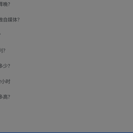
算晚？
做自媒体？
？
利？
多少？
2小时
多高？