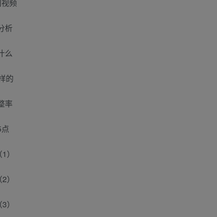
创视频
分析
什么
样的
整率
5点
（1）
（2）
（3）