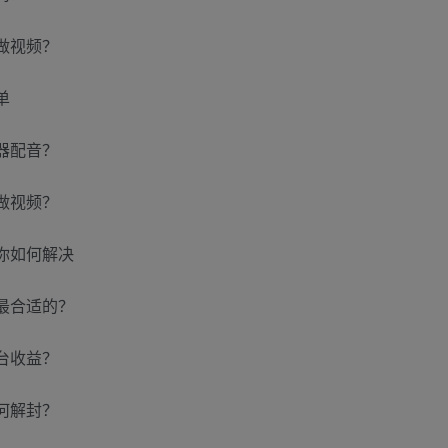
何做视频？
单
器配音？
做视频？
你如何解决
最合适的？
台收益？
何解封？