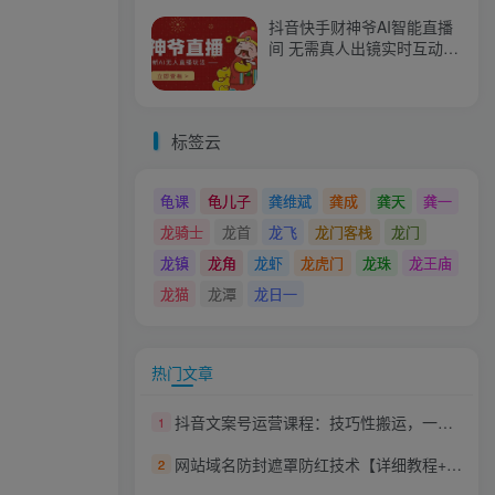
抖音快手财神爷AI智能直播
间 无需真人出镜实时互动
不封号礼物打赏赚到手软
标签云
龟课
龟儿子
龚维斌
龚成
龚天
龚一
龙骑士
龙首
龙飞
龙门客栈
龙门
龙镇
龙角
龙虾
龙虎门
龙珠
龙王庙
龙猫
龙潭
龙日一
热门文章
抖音文案号运营课程：技巧性搬运，一个视频多次热门，逐步变现
1
网站域名防封遮罩防红技术【详细教程+源码】
2