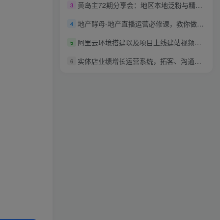
黄岛主72期分享会：地区本地泛粉与精准粉引流玩法大解析（视频+图片）
3
地产酵母-地产直播运营必修课，教你做能变现的地产号（直播运营实操+投放+变现合集）
4
阿里云环境搭建以及项目上线建站视频教学
5
实体店业绩增长运营系统，拓客、沟通、成交、转介绍
6