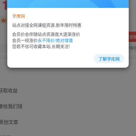
10
88
￥
￥
学库网
免费
超级会员
站点对接全网课程资源,新年限时特惠
会员价会伴随站点资源庞大逐渐涨价
立即
会员一经涨价
永不降价/绝对增值
您若不信可收藏本站,长期关注!
您当前未登录！建议登陆后购买，可保
了解学库网
获取收益
要给我们钱
篇原创文章