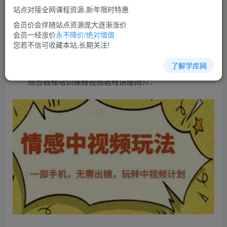
免费
超级会员
站点对接全网课程资源,新年限时特惠
立即购买
会员价会伴随站点资源庞大逐渐涨价
会员一经涨价
永不降价/绝对增值
您当前未登录！建议登陆后购买，可保存购买订单
您若不信可收藏本站,长期关注!
了解学库网
综合教程培训课程视频教程讲座简介：