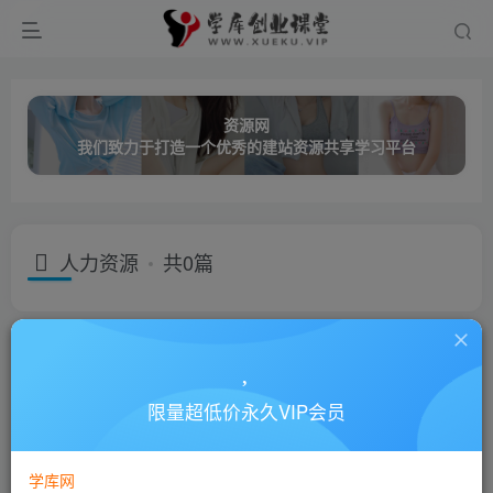
资源网
我们致力于打造一个优秀的建站资源共享学习平台
人力资源
共0篇
分类
创业课程
网络营销
成长教育
职业技能
名师讲座
子分类
视频讲座
音频讲座
限量超低价永久VIP会员
子分类
领导艺术
成功励志
微营销
市场营销
客户服务
排序
更新
浏览
点赞
评论
学库网