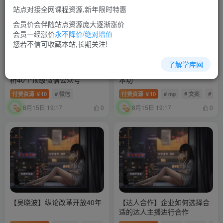
站点对接全网课程资源,新年限时特惠
会员价会伴随站点资源庞大逐渐涨价
会员一经涨价
永不降价/绝对增值
您若不信可收藏本站,长期关注!
了解学库网
【大号拆解】20天带你深度剖
【暖石运营】掌握市场运营基
析40个顶级微信公众号
本功
付费资源
10
# 微信
付费资源
10
# mp
# 文案
# 运
￥
￥
8月15日 19:17
8月15日 19:17
0
0
【吴晓波】纵论改革开放40年
【达人合作】企业如何选择合
适的达人主播进行合作