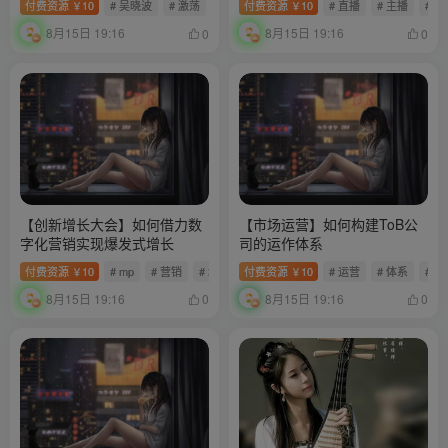
付费资源
10
# 吴晓波
# 激荡
付费资源
10
# 直播
# 主播
# 
￥
￥
8月15日 19:16
8月15日 19:16
0
0
【创新增长大会】如何借力数
【市场运营】如何构建ToB公
字化营销实现爆发式增长
司的运作体系
付费资源
10
# mp
# 营销
# 增长
付费资源
10
# 运营
# 体系
# to
￥
￥
8月15日 19:16
8月15日 19:16
0
0