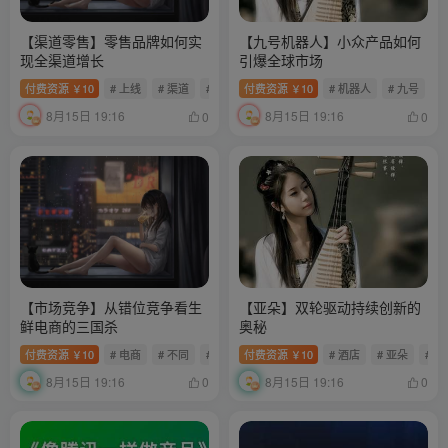
【渠道零售】零售品牌如何实
【九号机器人】小众产品如何
现全渠道增长
引爆全球市场
付费资源
10
# 上线
# 渠道
# 零售
付费资源
10
# 机器人
# 九号
￥
￥
8月15日 19:16
8月15日 19:16
0
0
【市场竞争】从错位竞争看生
【亚朵】双轮驱动持续创新的
鲜电商的三国杀
奥秘
付费资源
10
# 电商
# 不同
# 错位
付费资源
10
# 酒店
# 亚朵
# 
￥
￥
8月15日 19:16
8月15日 19:16
0
0