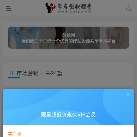
资源网
我们致力于打造一个优秀的建站资源共享学习平台
市场营销
共24篇
分类
创业课程
网络营销
成长教育
职业技能
名师讲座
子分类
视频讲座
音频讲座
限量超低价永久VIP会员
子分类
领导艺术
成功励志
微营销
市场营销
客户服务
排序
更新
浏览
点赞
评论
学库网