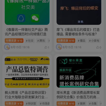
《像藤讯一样做社交产品》腾
摩飞《爆品背后的蝶变》打造
讯产品经理历时3月倾情打造
爆品, 需要哪些条件与标准?
付费资源
10
# 社交
# 腾讯
# 类产品
付费资源
10
# 爆品
# 小家电
#
￥
￥
8月15日 19:16
8月15日 19:16
1
0
枫火跨境《产品总监特训营》
增长黑盒《新消费品牌增长案
行业大咖联合研发解决行业瓶
例研究合集》价值百万的商业
颈问题
情报
付费资源
10
# 特训营
# 市场调研
# 枫火
付费资源
10
# 案例
# 合集
# 
￥
￥