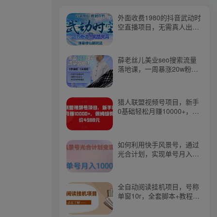
外面收费1980的抖音武动时
空直播项目，无需真人出
镜，实时互动直播【软件
+详细教程】
薛老丝儿美业seo搜索流量
落地课，一周暴涨20w粉
丝，全干货讲解
猎人联盟视频号项目，新手
0基础轻松月赚10000+，保
姆级教程原价4988元
如何利用快手风景号，通过
光合计划，实现单号月入
1000+（附详细教程及制作
软件）
全自动阅读挂机项目，号称
单窗10r，全套脚本+教程，
小白上手简单