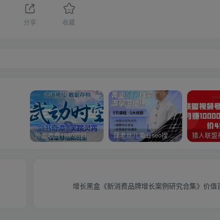
分享
收藏
外面收费1980的抖音武动时空直播项目，无需真人出镜，实时互动直播【软件+详细教程】
薛老丝儿美业seo搜索流量落地课，一周暴涨20w粉丝，全干货讲解
增长黑盒《新消费品牌增长案例研究合集》价值