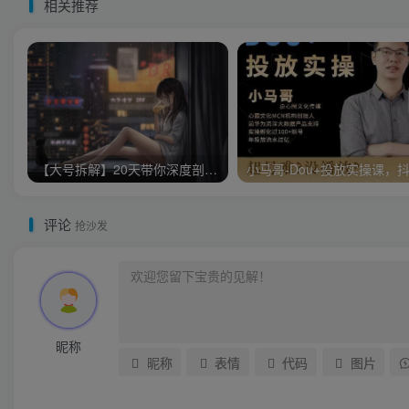
相关推荐
【大号拆解】20天带你深度剖析40个顶级微信公众号
评论
抢沙发
昵称
昵称
表情
代码
图片