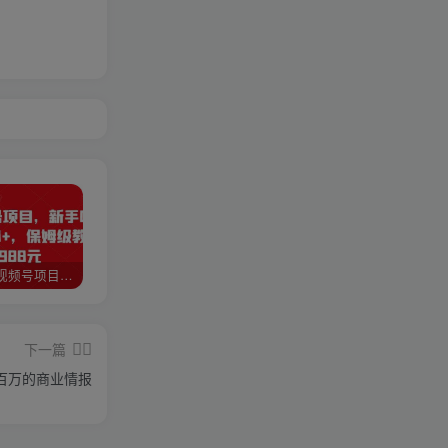
猎人联盟视频号项目，新手0基础轻松月赚10000+，保姆级教程原价4988元
如何利用快手风景号，通过光合计划，实现单号月入1000+（附详细教程及制作软件）
全自动阅读挂机项目，号称单窗10r，全套脚本+教程，小白上手简单
下一篇
百万的商业情报