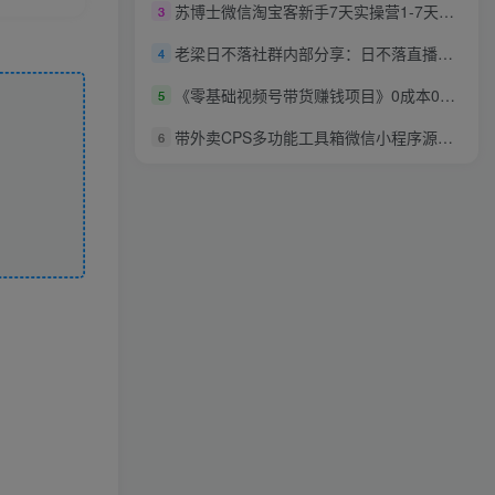
苏博士微信淘宝客新手7天实操营1-7天（共计58课）
3
老梁日不落社群内部分享：日不落直播间玩法，鱼塘起号玩法，新人零粉丝平播起号
4
《零基础视频号带货赚钱项目》0成本0门槛轻松日入300+
5
带外卖CPS多功能工具箱微信小程序源码，支持多种流量主，实现躺赚【零基础免服务器免源码搭建】
6