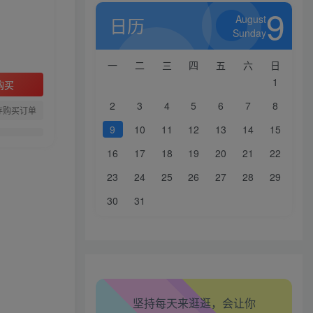
9
August
日历
Sunday
一
二
三
四
五
六
日
1
购买
2
3
4
5
6
7
8
存购买订单
9
10
11
12
13
14
15
16
17
18
19
20
21
22
23
24
25
26
27
28
29
生活也美好了！
30
31
心情也舒畅了！
走路也有劲了！
坚持每天来逛逛，会让你
腿也不痛了！