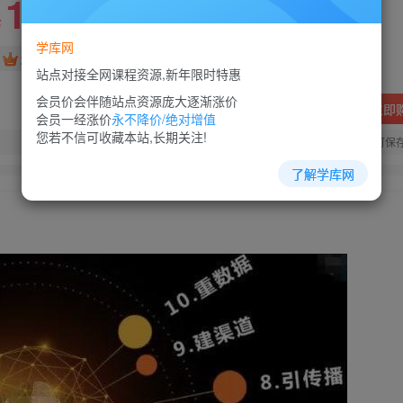
10
88
￥
￥
学库网
免费
超级会员
站点对接全网课程资源,新年限时特惠
会员价会伴随站点资源庞大逐渐涨价
立即
会员一经涨价
永不降价/绝对增值
您若不信可收藏本站,长期关注!
您当前未登录！建议登陆后购买，可保
了解学库网