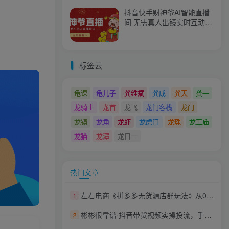
抖音快手财神爷AI智能直播
间 无需真人出镜实时互动
不封号礼物打赏赚到手软
标签云
龟课
龟儿子
龚维斌
龚成
龚天
龚一
龙骑士
龙首
龙飞
龙门客栈
龙门
龙镇
龙角
龙虾
龙虎门
龙珠
龙王庙
龙猫
龙潭
龙日一
热门文章
左右电商《拼多多无货源店群玩法》从0~1实战保姆教程，​极速起店必出单
1
彬彬很靠谱·抖音带货视频实操投流，手把手教学，提升短视频效能，拉动销售额增长
2