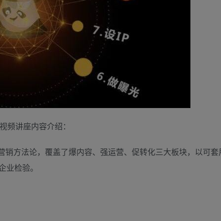
程视频讲座内容介绍：
公‬融合前‮鲜沿‬活的案例，‮缩浓‬成这门‮程课‬，已经通过众‮企多‬业检验。