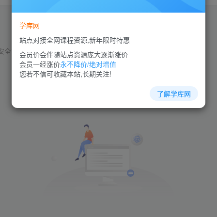
学库网
站点对接全网课程资源,新年限时特惠
安全管理
团队管理
商业模式
品质管理
员工管理
人力资源
会员价会伴随站点资源庞大逐渐涨价
会员一经涨价
永不降价/绝对增值
您若不信可收藏本站,长期关注!
了解学库网