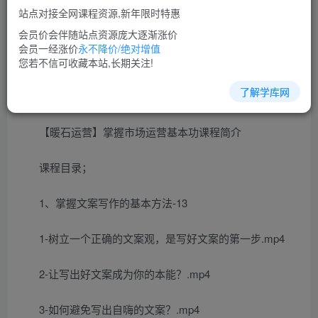
站点对接全网课程资源,新年限时特惠
立即购买
会员价会伴随站点资源庞大逐渐涨价
您当前未登录！建议登陆后购买，可保存购买订单
会员一经涨价
永不降价/绝对增值
您若不信可收藏本站,长期关注!
了解学库网
市场营销培训课程视频讲座简介：
【暖石运营】掌握市场运营基本功课程简介
课程目录；
1、掌握文案写作的基本方法-13
1-树立一个正确的文案观，是写好文案的第一步.mp4
2-让写出好文案成为你的本能？.mp4
3-如何避免写出自嗨的文案？.mp4