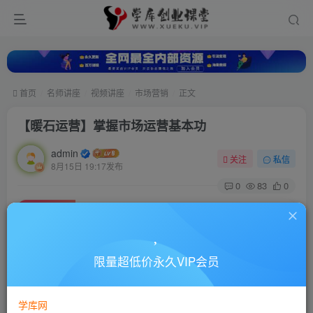
首页
名师讲座
视频讲座
市场营销
正文
【暖石运营】掌握市场运营基本功
admin
关注
私信
8月15日 19:17发布
0
83
0
付费资源
【暖石运营】掌握市场运营基本功
此内容为付费资源，请付费后查看
10
限量超低价永久VIP会员
88
￥
￥
免费
超级会员
学库网