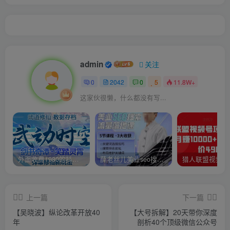
admin
关注
0
2042
0
5
11.8W+
这家伙很懒，什么都没有写...
外面收费1980的抖音武动时空直播项目，无需真人出镜，实时互动直播【软件+详细教程】
薛老丝儿美业seo搜索流量落地课，一周暴涨20w粉丝，全干货讲解
上一篇
下一篇
【吴晓波】纵论改革开放40
【大号拆解】20天带你深度
年
剖析40个顶级微信公众号