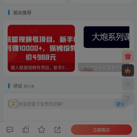
相关推荐
猎人联盟视频号项目，新手0基础轻松月赚10000+，保姆级教程原价4988元
大炮
评论
抢沙发
欢迎您留下宝贵的见解！
提交
0
立即购买