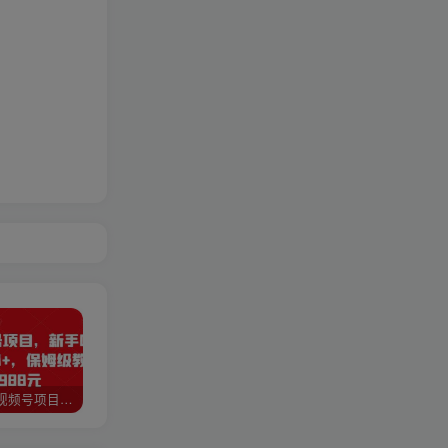
猎人联盟视频号项目，新手0基础轻松月赚10000+，保姆级教程原价4988元
如何利用快手风景号，通过光合计划，实现单号月入1000+（附详细教程及制作软件）
全自动阅读挂机项目，号称单窗10r，全套脚本+教程，小白上手简单