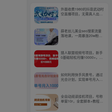
外面收费1980的抖音武动时
空直播项目，无需真人出
镜，实时互动直播【软件
+详细教程】
薛老丝儿美业seo搜索流量
落地课，一周暴涨20w粉
丝，全干货讲解
猎人联盟视频号项目，新手
0基础轻松月赚10000+，保
姆级教程原价4988元
如何利用快手风景号，通过
光合计划，实现单号月入
1000+（附详细教程及制作
软件）
全自动阅读挂机项目，号称
单窗10r，全套脚本+教程，
小白上手简单