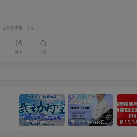
喜欢就支持一下吧
分享
收藏
外面收费1980的抖音武动时空直播项目，无需真人出镜，实时互动直播【软件+详细教程】
薛老丝儿美业seo搜索流量落地课，一周暴涨20w粉丝，全干货讲解