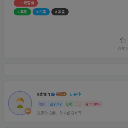
市场营销
# 案例
# 合集
# 黑盒
点赞
0
admin
关注
0
2042
0
5
11.8W+
这家伙很懒，什么都没有写...