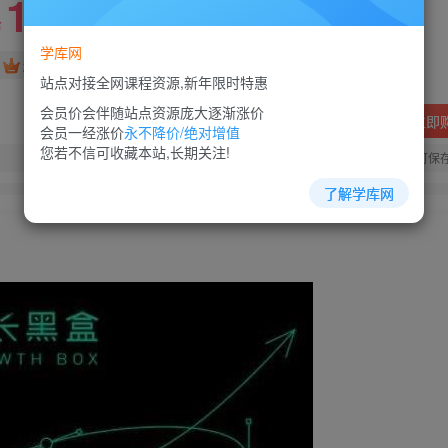
10
88
￥
￥
学库网
免费
超级会员
站点对接全网课程资源,新年限时特惠
会员价会伴随站点资源庞大逐渐涨价
立即
会员一经涨价
永不降价/绝对增值
您若不信可收藏本站,长期关注!
您当前未登录！建议登陆后购买，可保
了解学库网