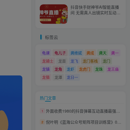
抖音快手财神爷AI智能直播
间 无需真人出镜实时互动
不封号礼物打赏赚到手软
标签云
龟课
龟儿子
龚维斌
龚成
龚天
龚一
龙骑士
龙首
龙飞
龙门客栈
龙门
龙镇
龙角
龙虾
龙虎门
龙珠
龙王庙
龙猫
龙潭
龙日一
热门文章
外面收费1980的抖音弹幕互动直播最强弹珠，抖音报白，实时互动直播【软件+教程】
1
倪叶明《蓝海公众号矩阵项目训练营》0粉冷启动，粉丝突破30W
2