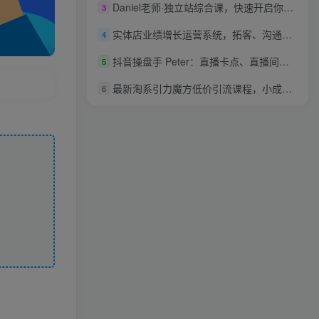
Daniel老师·独立站综合课，快速开启你的跨境电商道路-价值2599元
3
实体店业绩增长运营系统，拓客、沟通、成交、转介绍
4
抖音操盘手 Peter：直播卡点、直播间冷启动分享
5
最新淘系引力魔方低价引流课程，小成本大流量，低价引流快速拉新收割
6