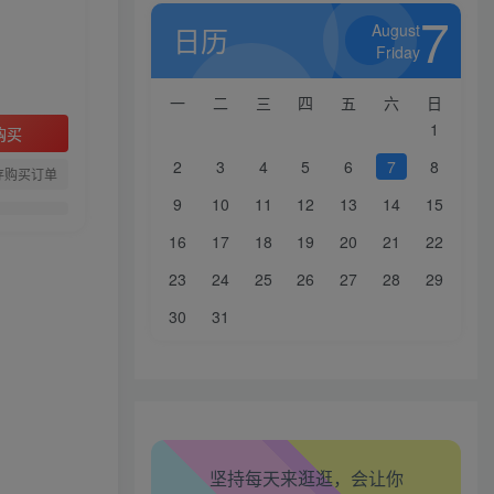
7
August
日历
Friday
一
二
三
四
五
六
日
1
购买
2
3
4
5
6
7
8
存购买订单
9
10
11
12
13
14
15
16
17
18
19
20
21
22
生活也美好了！
23
24
25
26
27
28
29
心情也舒畅了！
30
31
走路也有劲了！
腿也不痛了！
坚持每天来逛逛，会让你
腰也不酸了！