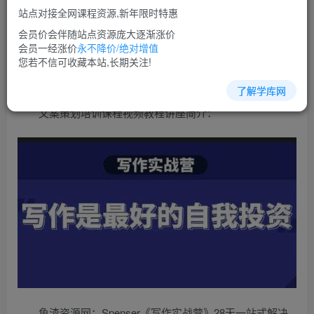
免费
超级会员
站点对接全网课程资源,新年限时特惠
立即购买
会员价会伴随站点资源庞大逐渐涨价
会员一经涨价
永不降价/绝对增值
您当前未登录！建议登陆后购买，可保存购买订单
您若不信可收藏本站,长期关注!
了解学库网
文案策划培训课程视频教程讲座简介：
鱼渣资源网：Spenser《写作实战营》28天一站式解决