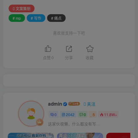
文案策划
# mp
# 写作
# 痛点
喜欢就支持一下吧
点赞
0
分享
收藏
admin
关注
0
2042
0
5
11.8W+
这家伙很懒，什么都没有写...