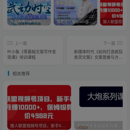
外面收费1980的抖音武动时空直播项目，无需真人出镜，实时互动直播【软件+详细教程】
薛老丝儿美业seo搜索流量落地课，一周暴涨20w粉丝，全干货讲解
上一篇
下一篇
叶小鱼《零基础文案写作变
新媒体时代《如何打造疯狂
现课》培训课程
卖货文案》文案思维与方法
论
相关推荐
猎人联盟视频号项目，新手0基础轻松月赚10000+，保姆级教程原价4988元
大炮