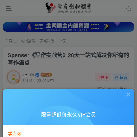
首页
网络营销
文案策划
正文
Spenser《写作实战营》28天一站式解决你所有的
写作痛点
admin
关注
私信
8月15日 23:06发布
0
15
0
付费资源
Spenser《写作实战营》28天一站式解决你所有的写作痛点
限量超低价永久VIP会员
此内容为付费资源，请付费后查看
10
88
￥
￥
学库网