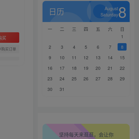
8
August
日历
Saturday
一
二
三
四
五
六
日
1
购买
2
3
4
5
6
7
8
存购买订单
9
10
11
12
13
14
15
16
17
18
19
20
21
22
23
24
25
26
27
28
29
30
31
生活也美好了！
心情也舒畅了！
走路也有劲了！
坚持每天来逛逛，会让你
腿也不痛了！