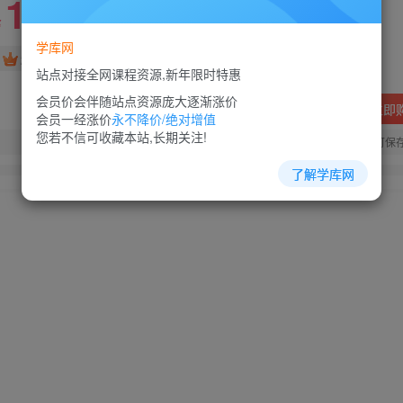
10
88
￥
￥
学库网
免费
超级会员
站点对接全网课程资源,新年限时特惠
会员价会伴随站点资源庞大逐渐涨价
立即
会员一经涨价
永不降价/绝对增值
您若不信可收藏本站,长期关注!
您当前未登录！建议登陆后购买，可保
了解学库网