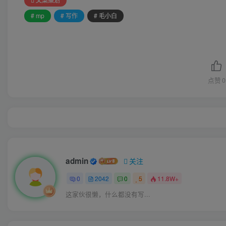
# mp
# 写作
# 毛小白
点赞
0
admin
关注
0
2042
0
5
11.8W+
这家伙很懒，什么都没有写...