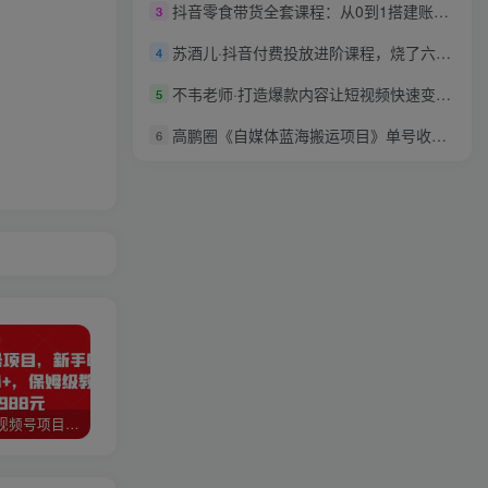
抖音零食带货全套课程：从0到1搭建账号，涨粉卖货（提供素材库）
3
苏酒儿·抖音付费投放进阶课程，烧了六千万总结了实操型投放经验，运营投手起飞必修课
4
不韦老师·打造爆款内容让短视频快速变现，抖音短视频IP打造及直播课变现
5
高鹏圈《自媒体蓝海搬运项目》单号收益每月基本都可以达到5000+可批量
6
猎人联盟视频号项目，新手0基础轻松月赚10000+，保姆级教程原价4988元
如何利用快手风景号，通过光合计划，实现单号月入1000+（附详细教程及制作软件）
全自动阅读挂机项目，号称单窗10r，全套脚本+教程，小白上手简单