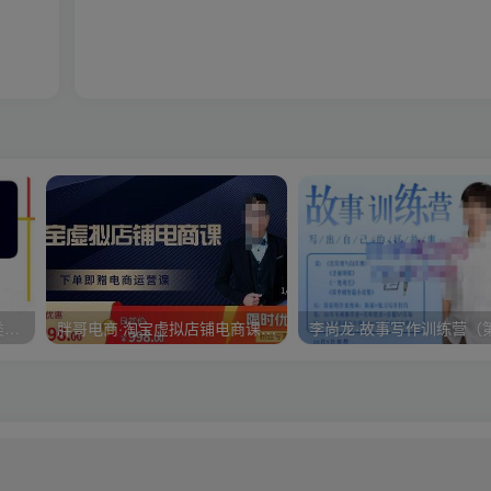
大炮拼多多运营系列课，各类​玩法合集，拼多多运营玩法实操
胖哥电商·淘宝虚拟店铺电商课，解决小白做电商的困惑，新人一台手机也能做电商