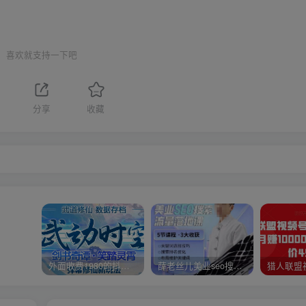
喜欢就支持一下吧
分享
收藏
外面收费1980的抖音武动时空直播项目，无需真人出镜，实时互动直播【软件+详细教程】
薛老丝儿美业seo搜索流量落地课，一周暴涨20w粉丝，全干货讲解