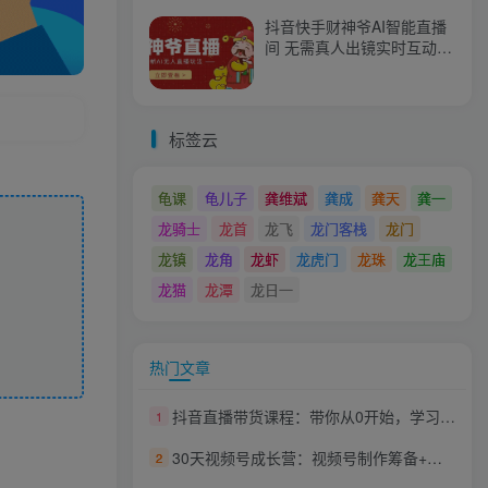
抖音快手财神爷AI智能直播
间 无需真人出镜实时互动
不封号礼物打赏赚到手软
标签云
龟课
龟儿子
龚维斌
龚成
龚天
龚一
龙骑士
龙首
龙飞
龙门客栈
龙门
龙镇
龙角
龙虾
龙虎门
龙珠
龙王庙
龙猫
龙潭
龙日一
热门文章
抖音直播带货课程：带你从0开始，学习主播、运营、中控分别要做什么
1
30天视频号成长营：视频号制作筹备+视频剪辑+视频号运营+引流变现
2