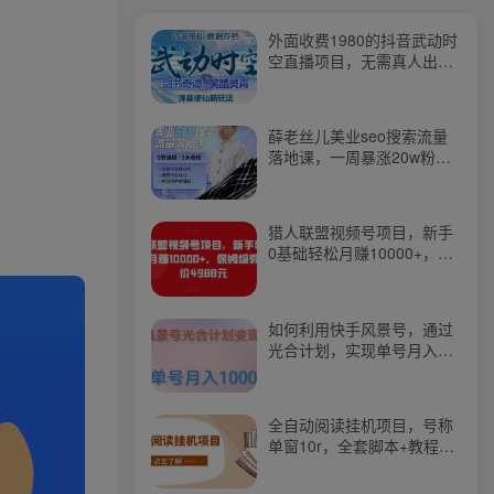
外面收费1980的抖音武动时
空直播项目，无需真人出
镜，实时互动直播【软件
+详细教程】
薛老丝儿美业seo搜索流量
落地课，一周暴涨20w粉
丝，全干货讲解
猎人联盟视频号项目，新手
0基础轻松月赚10000+，保
姆级教程原价4988元
如何利用快手风景号，通过
光合计划，实现单号月入
1000+（附详细教程及制作
软件）
全自动阅读挂机项目，号称
单窗10r，全套脚本+教程，
小白上手简单