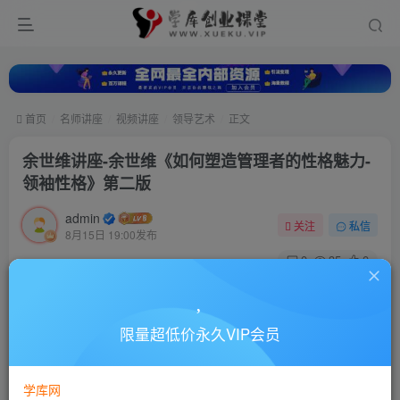
首页
名师讲座
视频讲座
领导艺术
正文
余世维讲座-余世维《如何塑造管理者的性格魅力-
领袖性格》第二版
admin
关注
私信
8月15日 19:00发布
0
35
0
付费资源
余世维讲座-余世维《如何塑造管理者的性格魅力-领袖性格》第二版
限量超低价永久VIP会员
此内容为付费资源，请付费后查看
10
88
￥
￥
学库网