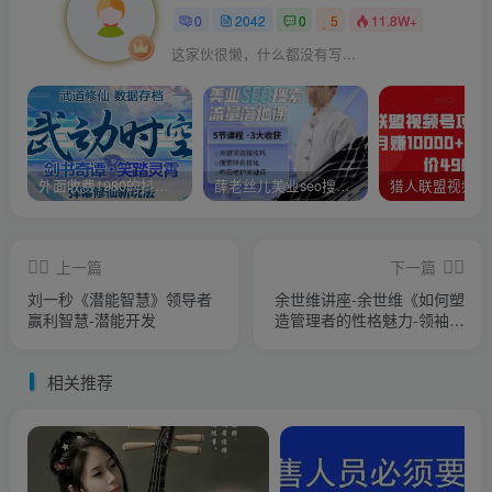
0
2042
0
5
11.8W+
这家伙很懒，什么都没有写...
外面收费1980的抖音武动时空直播项目，无需真人出镜，实时互动直播【软件+详细教程】
薛老丝儿美业seo搜索流量落地课，一周暴涨20w粉丝，全干货讲解
上一篇
下一篇
刘一秒《潜能智慧》领导者
余世维讲座-余世维《如何塑
赢利智慧-潜能开发
造管理者的性格魅力-领袖性
格》第一版
相关推荐