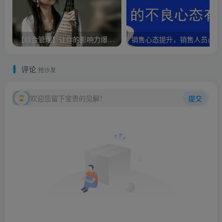
【综合管理】让你的影响力爆棚-突破性领导力（4集）
销
评论
抢沙发
欢迎您留下宝贵的见解！
提交