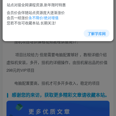
免费
超级会员
站点对接全网课程资源,新年限时特惠
立即购买
会员价会伴随站点资源庞大逐渐涨价
会员一经涨价
永不降价/绝对增值
您当前未登录！建议登陆后购买，可保存购买订单
您若不信可收藏本站,长期关注!
了解学库网
挂机项目培训课程视频教程讲座简介：
项目比较给力 但是需要电脑配置够好 ，教程详细介绍
虚拟机安装，多开，挂机的详细操作，由挂机屋出品的价值
298元的VIP项目
电脑配置要高，挂机才可多开多收入，稳定的项目
感谢您的来访，获取更多精彩文章请收藏本站。