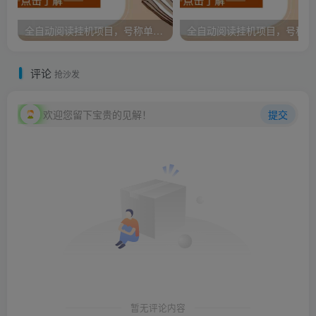
全自动阅读挂机项目，号称单窗10r，全套脚本+教程，小白上手简单
全自
评论
抢沙发
欢迎您留下宝贵的见解！
提交
暂无评论内容