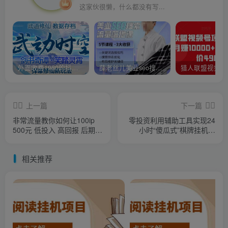
这家伙很懒，什么都没有写...
外面收费1980的抖音武动时空直播项目，无需真人出镜，实时互动直播【软件+详细教程】
薛老丝儿美业seo搜索流量落地课，一周暴涨20w粉丝，全干货讲解
上一篇
下一篇
非常流量教你如何让100ip
零投资利用辅助工具实现24
500元 低投入 高回报 后期全
小时“傻瓜式”棋牌挂机赚
自动月入几万
钱，轻松日赚50元
相关推荐