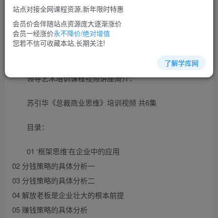
免费
超级会员
站点对接全网课程资源,新年限时特惠
立即购买
会员价会伴随站点资源庞大逐渐涨价
会员一经涨价
永不降价/绝对增值
您当前未登录！建议登陆后购买，可保存购买订单
您若不信可收藏本站,长期关注!
了解学库网
领导艺术培训课程视频讲座简介：
苏引华《总裁商业思维》培训视频 共6集
目录：
01 ‘框架思维’在企业中的应用
02 分钱策略的具体分析一
03 分钱策略的具体分析二
04 解放老板是企业壮大的根本前提
05 赚钱策略的具体分析