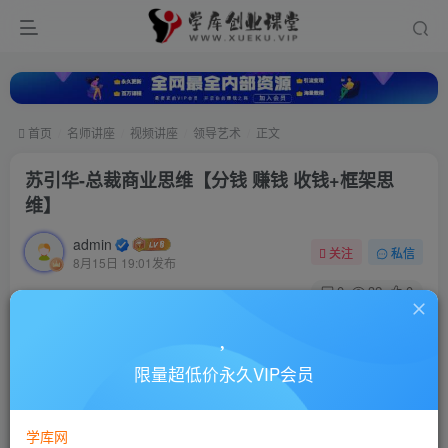
首页
名师讲座
视频讲座
领导艺术
正文
苏引华-总裁商业思维【分钱 赚钱 收钱+框架思
维】
admin
关注
私信
8月15日 19:01发布
0
32
0
付费资源
苏引华-总裁商业思维【分钱 赚钱 收钱+框架思维】
限量超低价永久VIP会员
此内容为付费资源，请付费后查看
10
88
￥
￥
学库网