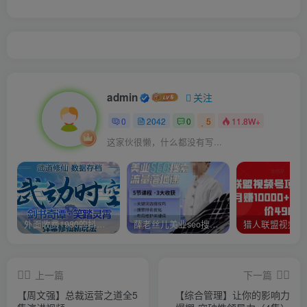
admin
关注
0
2042
0
5
11.8W+
这家伙很懒，什么都没有写...
外面收费1980的抖音武动时空直播项目，无需真人出镜，实时互动直播【软件+详细教程】
薛老丝儿美业seo搜索流量落地课，一周暴涨20w粉丝，全干货讲解
上一篇
下一篇
【周文强】总裁运营之道全5
【综合管理】让你的影响力