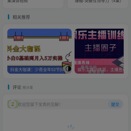
集演讲视频
爆棚-突破性领导力（4集）
相关推荐
抖金大咖课：少奇全年52节抖音变现魔法课，小白0基础到月入5万实操
娱乐
评论
抢沙发
欢迎您留下宝贵的见解！
提交