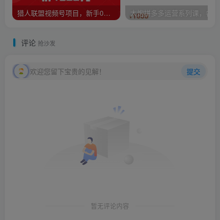
猎人联盟视频号项目，新手0基础轻松月赚10000+，保姆级教程原价4988元
大炮
评论
抢沙发
欢迎您留下宝贵的见解！
提交
暂无评论内容