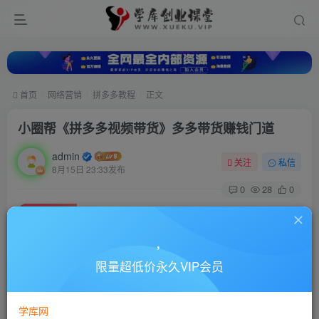
首页
网络营销
拼多多教程
正文
小圈帮《拼多多视频带货》多多带货赚钱门道
admin
关注
私信
8月15日 23:33发布
0
28
0
付费资源
小圈帮《拼多多视频带货》多多带货赚钱门道
此内容为付费资源，请付费后查看
10
限量超低价永久VIP会员
88
￥
￥
免费
超级会员
学库网