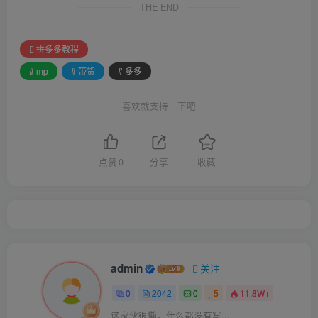
THE END
拼多多教程
# mp
# 带货
# 多多
喜欢就支持一下吧
点赞
0
分享
收藏
admin
关注
0
2042
0
5
11.8W+
这家伙很懒，什么都没有写...