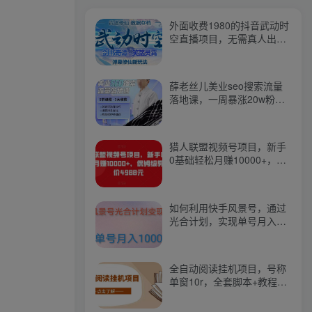
外面收费1980的抖音武动时
空直播项目，无需真人出
镜，实时互动直播【软件
+详细教程】
薛老丝儿美业seo搜索流量
落地课，一周暴涨20w粉
丝，全干货讲解
猎人联盟视频号项目，新手
0基础轻松月赚10000+，保
姆级教程原价4988元
如何利用快手风景号，通过
光合计划，实现单号月入
1000+（附详细教程及制作
软件）
全自动阅读挂机项目，号称
单窗10r，全套脚本+教程，
小白上手简单