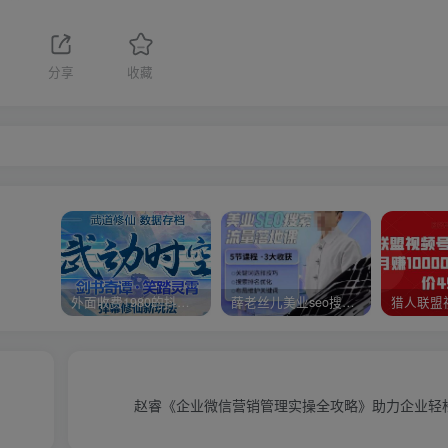
分享
收藏
外面收费1980的抖音武动时空直播项目，无需真人出镜，实时互动直播【软件+详细教程】
薛老丝儿美业seo搜索流量落地课，一周暴涨20w粉丝，全干货讲解
赵睿《企业微信营销管理实操全攻略》助力企业轻