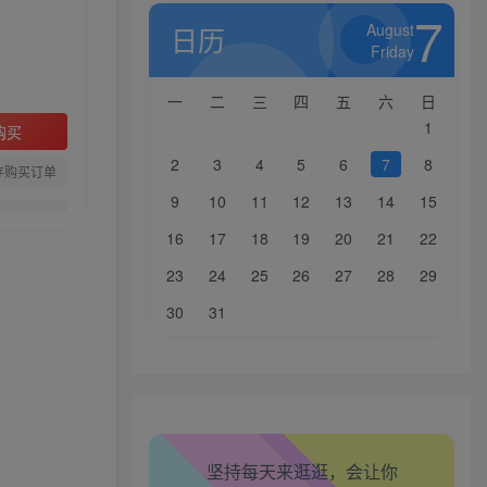
7
August
日历
Friday
一
二
三
四
五
六
日
1
购买
2
3
4
5
6
7
8
存购买订单
9
10
11
12
13
14
15
16
17
18
19
20
21
22
生活也美好了！
23
24
25
26
27
28
29
心情也舒畅了！
30
31
走路也有劲了！
腿也不痛了！
腰也不酸了！
坚持每天来逛逛，会让你