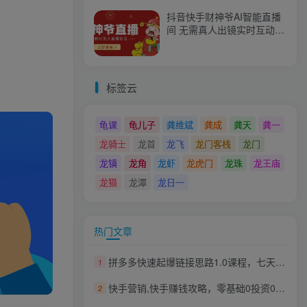
抖音快手财神爷AI智能直播
间 无需真人出镜实时互动
不封号礼物打赏赚到手软
标签云
龟课
龟儿子
龚维斌
龚成
龚天
龚一
龙骑士
龙首
龙飞
龙门客栈
龙门
龙镇
龙角
龙虾
龙虎门
龙珠
龙王庙
龙猫
龙潭
龙日一
热门文章
拼多多快速起爆链接思路1.0课程，七天教你玩转拼夕夕，教你快速起爆链接
1
快手营销,快手赚钱攻略，零基础0投资0风险，普通人每月轻松多赚1万块！
2