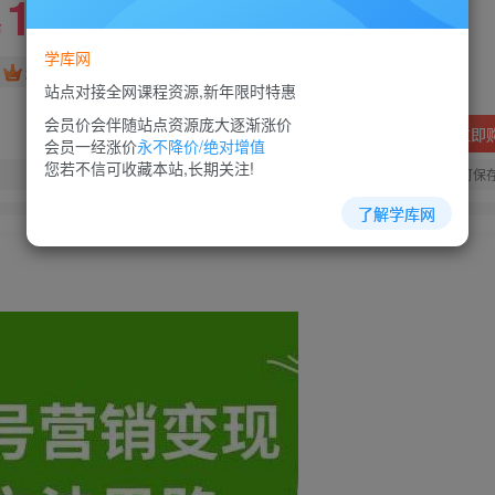
10
88
￥
￥
学库网
免费
超级会员
站点对接全网课程资源,新年限时特惠
会员价会伴随站点资源庞大逐渐涨价
立即
会员一经涨价
永不降价/绝对增值
您若不信可收藏本站,长期关注!
您当前未登录！建议登陆后购买，可保
了解学库网