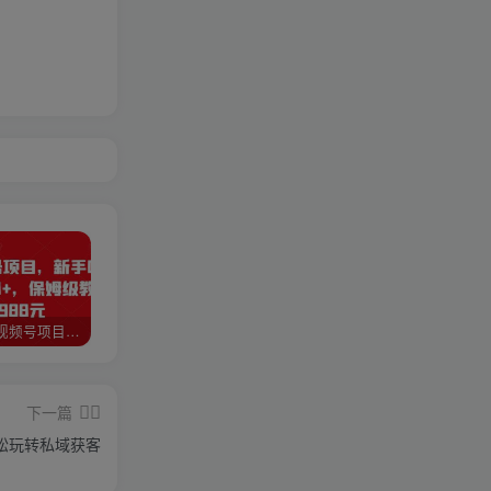
猎人联盟视频号项目，新手0基础轻松月赚10000+，保姆级教程原价4988元
如何利用快手风景号，通过光合计划，实现单号月入1000+（附详细教程及制作软件）
全自动阅读挂机项目，号称单窗10r，全套脚本+教程，小白上手简单
下一篇
松玩转私域获客