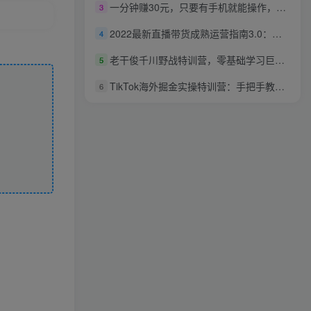
一分钟赚30元，只要有手机就能操作，刚测试出炉的热乎项目
3
2022最新直播带货成熟运营指南3.0：趋势解析+浏量渠道+千川投放+私域商城
4
老干俊千川野战特训营，零基础学习巨量千川投放，从案例到实操（21节完整版）
5
TikTok海外掘金实操特训营：手把手教运营变现赚钱
6