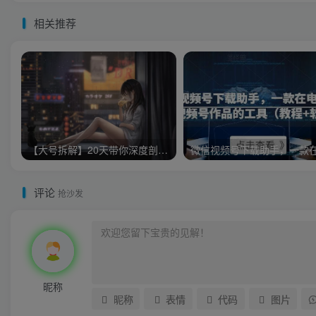
相关推荐
【大号拆解】20天带你深度剖析40个顶级微信公众号
评论
抢沙发
昵称
昵称
表情
代码
图片