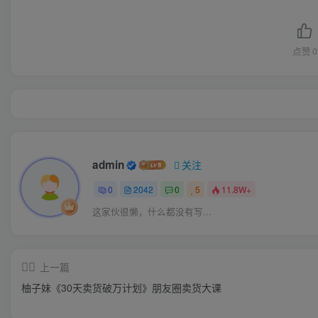
点赞
0
admin
关注
0
2042
0
5
11.8W+
这家伙很懒，什么都没有写...
上一篇
柚子妹《30天卖货破万计划》朋友圈卖货大课