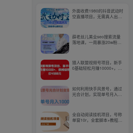
外面收费1980的抖音武动时
空直播项目，无需真人出
镜，实时互动直播【软件
+详细教程】
薛老丝儿美业seo搜索流量
落地课，一周暴涨20w粉
丝，全干货讲解
猎人联盟视频号项目，新手
0基础轻松月赚10000+，保
姆级教程原价4988元
如何利用快手风景号，通过
光合计划，实现单号月入
1000+（附详细教程及制作
软件）
全自动阅读挂机项目，号称
单窗10r，全套脚本+教程，
小白上手简单