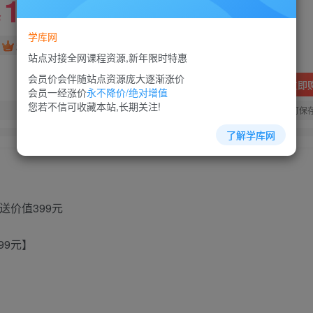
10
88
￥
￥
学库网
免费
超级会员
站点对接全网课程资源,新年限时特惠
会员价会伴随站点资源庞大逐渐涨价
立即
会员一经涨价
永不降价/绝对增值
您若不信可收藏本站,长期关注!
您当前未登录！建议登陆后购买，可保
了解学库网
价值399元
99元】