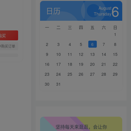
6
August
日历
Thursday
一
二
三
四
五
六
日
1
购买
2
3
4
5
6
7
8
存购买订单
9
10
11
12
13
14
15
16
17
18
19
20
21
22
23
24
25
26
27
28
29
30
31
生活也美好了！
心情也舒畅了！
走路也有劲了！
坚持每天来逛逛，会让你