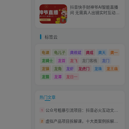
抖音快手财神爷AI智能直播
间 无需真人出镜实时互动
不封号礼物打赏赚到手软
标签云
龟课
龟儿子
龚维斌
龚成
龚天
龚一
龙骑士
龙首
龙飞
龙门客栈
龙门
龙镇
龙角
龙虾
龙虎门
龙珠
龙王庙
龙猫
龙潭
龙日一
热门文章
公众号粗暴引流项目：抖音必火互动文案号，两天吸粉2W+（可持续操作）
1
虚拟产品项目拆解课，十大类案例拆解分析运营玩法
2