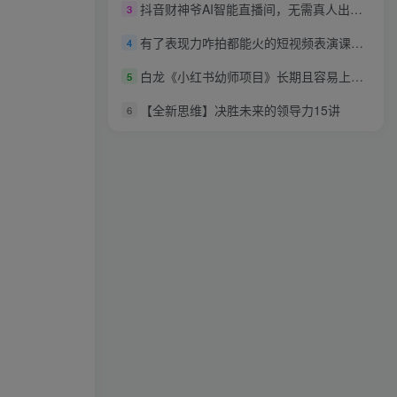
抖音财神爷AI智能直播间，无需真人出镜，实时互动收礼物，小黄车带货，市面上最新的直播玩法。【软件+详细教程+工具】
3
有了表现力咋拍都能火的短视频表演课，短视频爆款必备价值1390元
4
白龙《小红书幼师项目》长期且容易上手，一个月两三千
5
【全新思维】决胜未来的领导力15讲
6