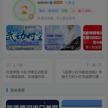
admin
关注
0
2042
0
5
11.8W+
这家伙很懒，什么都没有写...
外面收费1980的抖音武动时空直播项目，无需真人出镜，实时互动直播【软件+详细教程】
薛老丝儿美业seo搜索流量落地课，一周暴涨20w粉丝，全干货讲解
上一篇
下一篇
红商学院·小红书博主训练营
《品牌小红书掘金攻略》年
3.0课程视频，实战操作轻松
销千万的小红书品牌打爆款
月入过万
指南
相关推荐