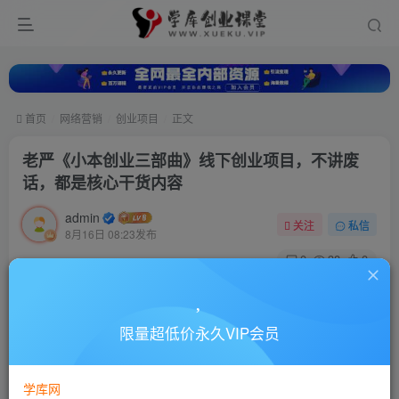
首页
网络营销
创业项目
正文
老严《小本创业三部曲》线下创业项目，不讲废
话，都是核心干货内容
admin
关注
私信
8月16日 08:23发布
0
38
0
付费资源
老严《小本创业三部曲》线下创业项目，不讲废话，都是核心干货内容
限量超低价永久VIP会员
此内容为付费资源，请付费后查看
10
88
￥
￥
学库网