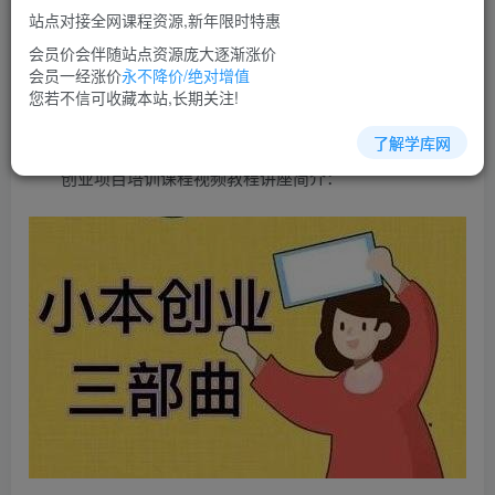
免费
超级会员
站点对接全网课程资源,新年限时特惠
立即购买
会员价会伴随站点资源庞大逐渐涨价
会员一经涨价
永不降价/绝对增值
您当前未登录！建议登陆后购买，可保存购买订单
您若不信可收藏本站,长期关注!
了解学库网
创业项目培训课程视频教程讲座简介：