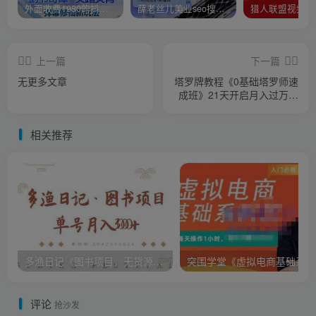
外面收费1980的抖音武动时空直播项目，无需真人出镜，实时互动直播【软件+详细教程】
薛老丝儿美业seo搜索流量落地课，一周暴涨20w粉丝，全干货讲解
上一篇
下一篇
无更多文章
塔罗牌教程《0基础塔罗师速
成班》21天开启月入过万的
神奇副业
相关推荐
多渔日记《图书项目，无货源图书模式》纯搬运，单号月入3000+
突
评论
抢沙发