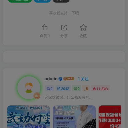
喜欢就支持一下吧
点赞
0
分享
收藏
admin
关注
0
2042
0
5
11.8W+
这家伙很懒，什么都没有写...