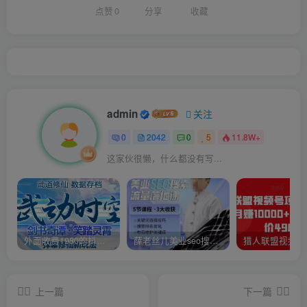
点赞
0
分享
收藏
admin
关注
0
2042
0
5
11.8W+
这家伙很懒，什么都没有写...
外面收费1980的抖音武动时空直播项目，无需真人出镜，实时互动直播【软件+详细教程】
薛老丝儿美业seo搜索流量落地课，一周暴涨20w粉丝，全干货讲解
上一篇
下一篇