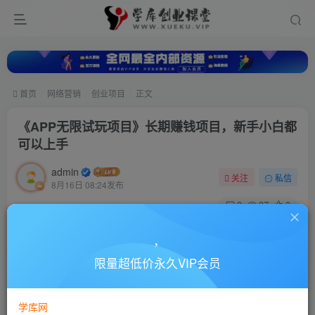
首页
网络营销
创业项目
正文
《APP无限试玩项目》长期赚钱项目，新手小白都
可以上手
admin
关注
私信
8月16日 08:24发布
0
37
0
付费资源
《APP无限试玩项目》长期赚钱项目，新手小白都可以上手
限量超低价永久VIP会员
此内容为付费资源，请付费后查看
10
88
￥
￥
学库网