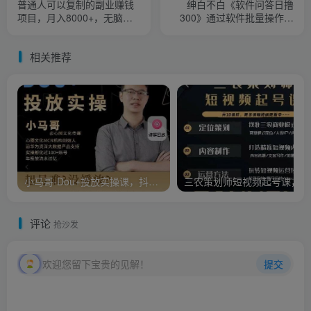
普通人可以复制的副业赚钱
绅白不白《软件问答日撸
项目，月入8000+，无脑搬
300》通过软件批量操作赚
砖
取佣金
相关推荐
小马哥-Dou+投放实操课，抖加投放，随心推，付费起号逻辑，打破低播放转化
三农
评论
抢沙发
欢迎您留下宝贵的见解！
提交