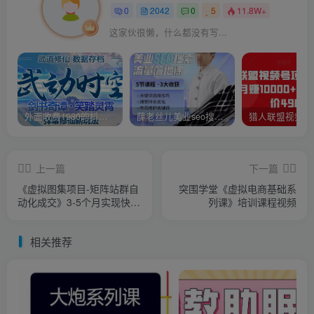
0
2042
0
5
11.8W+
这家伙很懒，什么都没有写...
外面收费1980的抖音武动时空直播项目，无需真人出镜，实时互动直播【软件+详细教程】
薛老丝儿美业seo搜索流量落地课，一周暴涨20w粉丝，全干货讲解
上一篇
下一篇
《虚拟图集项目-矩阵站群自
突围学堂《虚拟电商基础系
动化成交》3-5个月实现快速
列课》培训课程视频
赚钱月入1W+
相关推荐