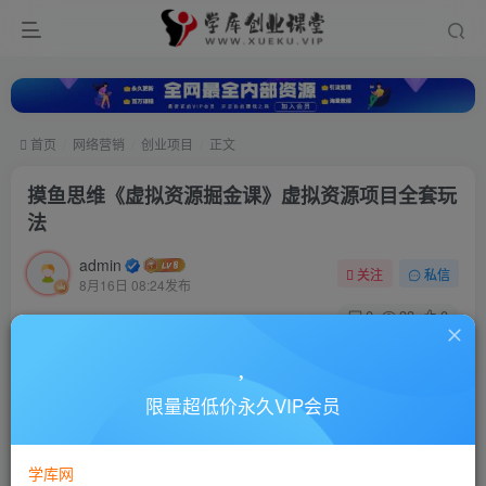
首页
网络营销
创业项目
正文
摸鱼思维《虚拟资源掘金课》虚拟资源项目全套玩
法
admin
关注
私信
8月16日 08:24发布
0
33
0
付费资源
摸鱼思维《虚拟资源掘金课》虚拟资源项目全套玩法
限量超低价永久VIP会员
此内容为付费资源，请付费后查看
10
88
￥
￥
学库网