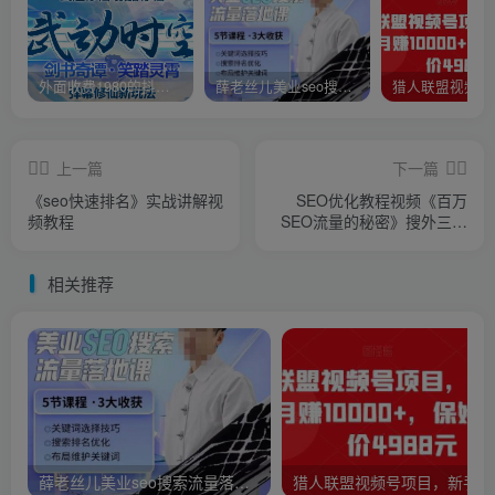
外面收费1980的抖音武动时空直播项目，无需真人出镜，实时互动直播【软件+详细教程】
薛老丝儿美业seo搜索流量落地课，一周暴涨20w粉丝，全干货讲解
上一篇
下一篇
《seo快速排名》实战讲解视
SEO优化教程视频《百万
频教程
SEO流量的秘密》搜外三木
大神分享
相关推荐
薛老丝儿美业seo搜索流量落地课，一周暴涨20w粉丝，全干货讲解
猎人联盟视频号项目，新手0基础轻松月赚