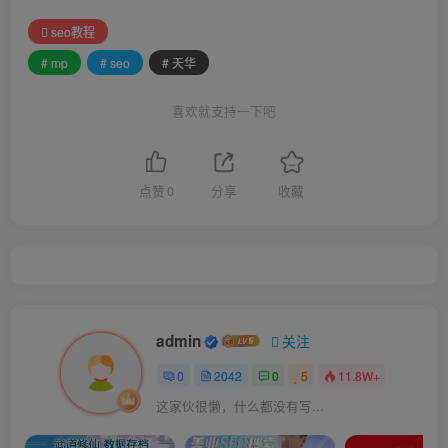
seo教程
# mp
# seo
# 天华
喜欢就支持一下吧
点赞
0
分享
收藏
admin
关注
0
2042
0
5
11.8W+
这家伙很懒，什么都没有写...