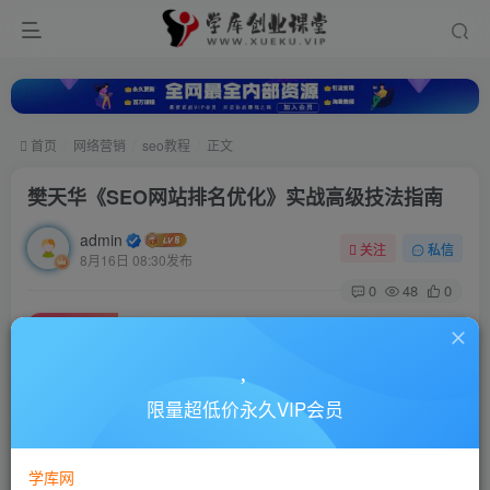
首页
网络营销
seo教程
正文
樊天华《SEO网站排名优化》实战高级技法指南
admin
关注
私信
8月16日 08:30发布
0
48
0
付费资源
樊天华《SEO网站排名优化》实战高级技法指南
此内容为付费资源，请付费后查看
10
限量超低价永久VIP会员
88
￥
￥
免费
超级会员
学库网