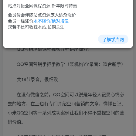
免费
超级会员
站点对接全网课程资源,新年限时特惠
立即购买
会员价会伴随站点资源庞大逐渐涨价
会员一经涨价
永不降价/绝对增值
您当前未登录！建议登陆后购买，可保存购买订单
您若不信可收藏本站,长期关注!
了解学库网
QQ营销培训课程视频教程讲座简介：
QQ空间营销手把手教学（某机构YY录音：适合新手）
共18节录音，很细致
在没有微信之前，QQ空间可以说是年轻人记录心情必
去的地方，在上也有专门介绍空间营销的文章，懂懂日记、
小米QQ空间等一系列成功案例让我们不得不重视空间的营
销价值。