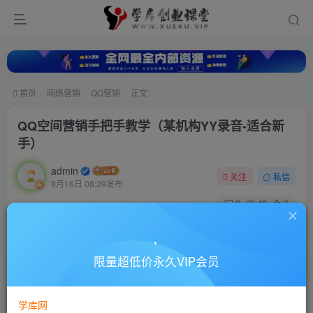
首页
网络营销
QQ营销
正文
QQ空间营销手把手教学（某机构YY录音-适合新
手）
admin
关注
私信
8月16日 08:39发布
0
42
0
付费资源
QQ空间营销手把手教学（某机构YY录音-适合新手）
限量超低价永久VIP会员
此内容为付费资源，请付费后查看
10
88
￥
￥
学库网