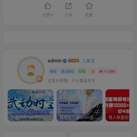
点赞
0
分享
收藏
admin
关注
0
2042
0
5
11.8W+
这家伙很懒，什么都没有写...
外面收费1980的抖音武动时空直播项目，无需真人出镜，实时互动直播【软件+详细教程】
薛老丝儿美业seo搜索流量落地课，一周暴涨20w粉丝，全干货讲解