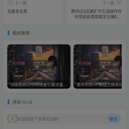
上一篇
下一篇
无更多文章
腾讯QQ迅速扩大引流操作任
何项目和类型稳定日赚500
元
相关推荐
顶级微商20分钟快速引爆流量技巧课程全46节价值598元
潭州学院VIP教程之微商
评论
抢沙发
欢迎您留下宝贵的见解！
提交