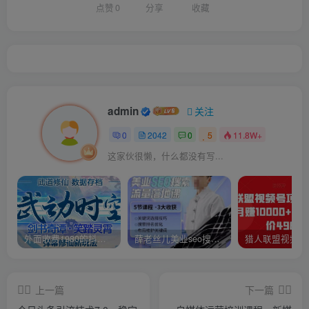
点赞
0
分享
收藏
admin
关注
0
2042
0
5
11.8W+
这家伙很懒，什么都没有写...
外面收费1980的抖音武动时空直播项目，无需真人出镜，实时互动直播【软件+详细教程】
薛老丝儿美业seo搜索流量落地课，一周暴涨20w粉丝，全干货讲解
上一篇
下一篇