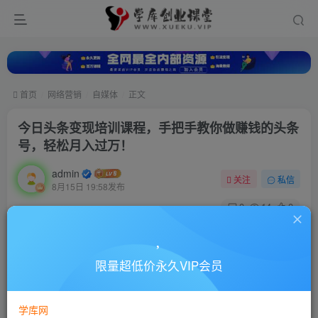
首页
网络营销
自媒体
正文
今日头条变现培训课程，手把手教你做赚钱的头条
号，轻松月入过万！
admin
关注
私信
8月15日 19:58发布
0
14
0
付费资源
今日头条变现培训课程，手把手教你做赚钱的头条号，轻松月入过万！
限量超低价永久VIP会员
此内容为付费资源，请付费后查看
10
88
￥
￥
学库网