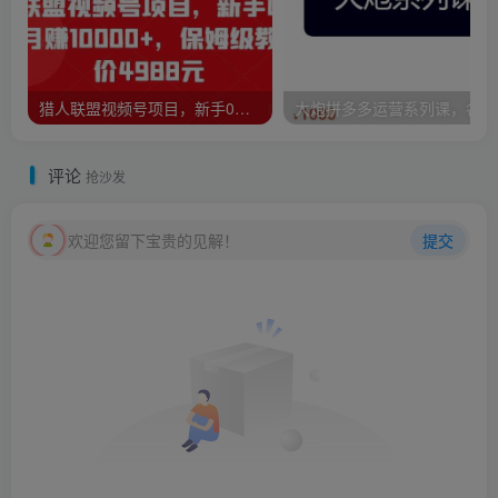
猎人联盟视频号项目，新手0基础轻松月赚10000+，保姆级教程原价4988元
大炮
评论
抢沙发
欢迎您留下宝贵的见解！
提交