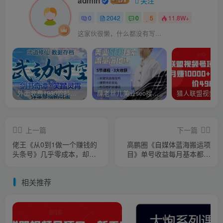
admin
关注
0
2042
0
5
11.8W+
这家伙很懒，什么都没有写...
外面收费1980的抖音武动时空直播项目，无需真人出镜，实时互动直播【软件+详细教程】
薛老丝儿美业seo搜索流量落地课，一周暴涨20w粉丝，全干货讲解
上一篇
下一篇
佬王《从0到1做一个赚钱的
高鹏圈《自媒体蓝海搬运项
头条号》几乎零成本，却能
目》单号收益每月基本都可
年赚百万的创业项目
以达到5000+可批量
相关推荐