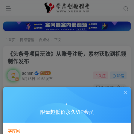
首页
网络营销
自媒体
正文
《头条号项目玩法》从账号注册，素材获取到视频
制作发布
admin
关注
私信
8月15日 19:58发布
0
13
0
付费资源
《头条号项目玩法》从账号注册，素材获取到视频制作发布
限量超低价永久VIP会员
此内容为付费资源，请付费后查看
10
88
￥
￥
学库网