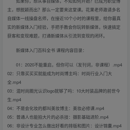
如果你，想从事自媒体，不知如何开始？已成为职业博
主，想脱颖而出？那么一定要来这堂课。花果老师邀请多名
自媒体一线操盘名师，在接近10个小时的课程里，给你最真
实的新媒体入门经验，手把手教会你玩转新媒体，快速搞定
获客和变现难题，打通新媒体从引流到变现的闭环。
新媒体入门百科全书 课程内容目录：
01：2020不能重启，但你可以（发刊词，非课程）.mp4
02：只靠买买买就能成为时尚博主吗：时尚行业入门大
全.mp4
03：混时尚圈光认识logo就够了吗：10大时装品牌的前世今
生.mp4
04：不是会化妆的都叫美妆博主：美妆必修课.mp4
05：普通人也能拍大片的必杀技：摄影基础进阶.mp4
06：非设计专业怎么做出好看的排版和图片：设计锦囊.mp4