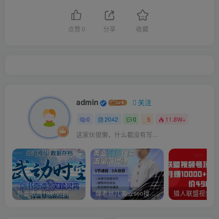
点赞
0
分享
收藏
admin
关注
0
2042
0
5
11.8W+
这家伙很懒，什么都没有写...
外面收费1980的抖音武动时空直播项目，无需真人出镜，实时互动直播【软件+详细教程】
薛老丝儿美业seo搜索流量落地课，一周暴涨20w粉丝，全干货讲解