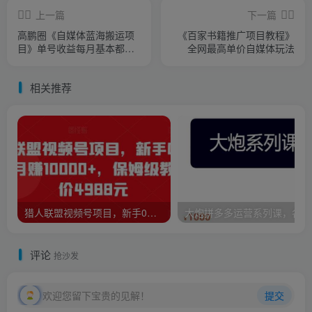
上一篇
下一篇
高鹏圈《自媒体蓝海搬运项
《百家书籍推广项目教程》
目》单号收益每月基本都可
全网最高单价自媒体玩法
以达到5000+可批量
相关推荐
猎人联盟视频号项目，新手0基础轻松月赚10000+，保姆级教程原价4988元
大炮
评论
抢沙发
欢迎您留下宝贵的见解！
提交