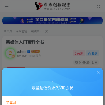
首页
网络营销
自媒体
正文
新媒体入门百科全书
admin
关注
私信
8月15日 19:58发布
0
26
0
付费资源
新媒体入门百科全书
此内容为付费资源，请付费后查看
10
限量超低价永久VIP会员
88
￥
￥
免费
超级会员
学库网