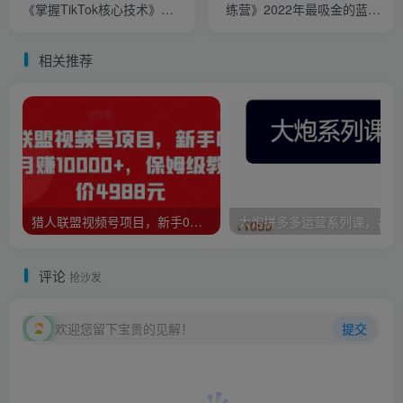
《掌握TikTok核心技术》抓
练营》2022年最吸金的蓝海
住全球直播带货时代的红利
市场
相关推荐
猎人联盟视频号项目，新手0基础轻松月赚10000+，保姆级教程原价4988元
大炮
评论
抢沙发
欢迎您留下宝贵的见解！
提交