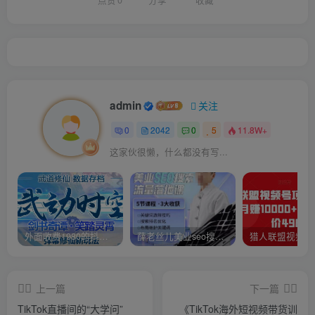
admin
关注
0
2042
0
5
11.8W+
这家伙很懒，什么都没有写...
外面收费1980的抖音武动时空直播项目，无需真人出镜，实时互动直播【软件+详细教程】
薛老丝儿美业seo搜索流量落地课，一周暴涨20w粉丝，全干货讲解
上一篇
下一篇
TikTok直播间的“大学问”
《TikTok海外短视频带货训