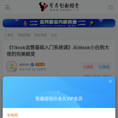
首页
网络营销
综合教程
正文
《Tiktok运营基础入门系统课》从tiktok小白到大
佬的完美蜕变
admin
关注
私信
8月15日 22:16发布
0
21
0
付费资源
《Tiktok运营基础入门系统课》从tiktok小白到大佬的完美蜕变
限量超低价永久VIP会员
此内容为付费资源，请付费后查看
10
88
￥
￥
学库网