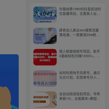
外面收费1980的抖音武动时
空直播项目，无需真人出
镜，实时互动直播【软件
+详细教程】
薛老丝儿美业seo搜索流量
落地课，一周暴涨20w粉
丝，全干货讲解
猎人联盟视频号项目，新手
0基础轻松月赚10000+，保
姆级教程原价4988元
如何利用快手风景号，通过
光合计划，实现单号月入
1000+（附详细教程及制作
软件）
全自动阅读挂机项目，号称
单窗10r，全套脚本+教程，
小白上手简单