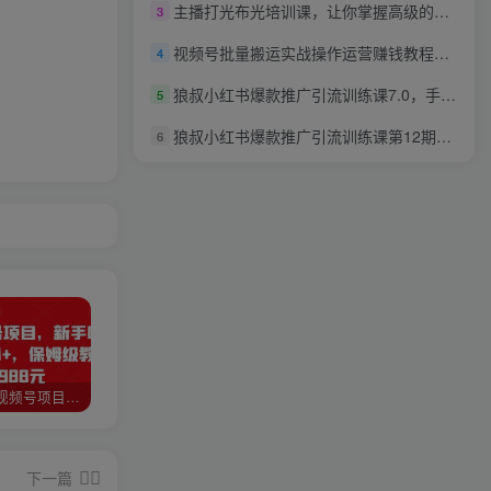
主播打光布光培训课，让你掌握高级的打光方式，提升直播间画面质量
3
视频号批量搬运实战操作运营赚钱教程，傻瓜式批量制作高质量内容【附视频教程+PPT】
4
狼叔小红书爆款推广引流训练课7.0，手把手带你玩转小红书
5
狼叔小红书爆款推广引流训练课第12期，手把手带你玩转小红书
6
猎人联盟视频号项目，新手0基础轻松月赚10000+，保姆级教程原价4988元
如何利用快手风景号，通过光合计划，实现单号月入1000+（附详细教程及制作软件）
全自动阅读挂机项目，号称单窗10r，全套脚本+教程，小白上手简单
下一篇