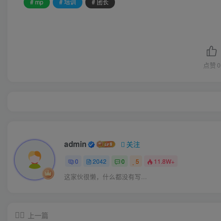
# mp
# 培训
# 团长
点赞
0
admin
关注
0
2042
0
5
11.8W+
这家伙很懒，什么都没有写...
上一篇