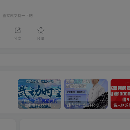
喜欢就支持一下吧
分享
收藏
外面收费1980的抖音武动时空直播项目，无需真人出镜，实时互动直播【软件+详细教程】
薛老丝儿美业seo搜索流量落地课，一周暴涨20w粉丝，全干货讲解