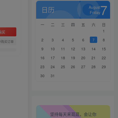
7
August
日历
Friday
一
二
三
四
五
六
日
1
购买
2
3
4
5
6
7
8
存购买订单
9
10
11
12
13
14
15
16
17
18
19
20
21
22
生活也美好了！
23
24
25
26
27
28
29
心情也舒畅了！
30
31
走路也有劲了！
腿也不痛了！
腰也不酸了！
坚持每天来逛逛，会让你