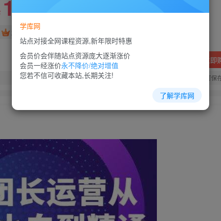
10
88
￥
￥
学库网
免费
超级会员
站点对接全网课程资源,新年限时特惠
会员价会伴随站点资源庞大逐渐涨价
立即
会员一经涨价
永不降价/绝对增值
您若不信可收藏本站,长期关注!
您当前未登录！建议登陆后购买，可保
了解学库网