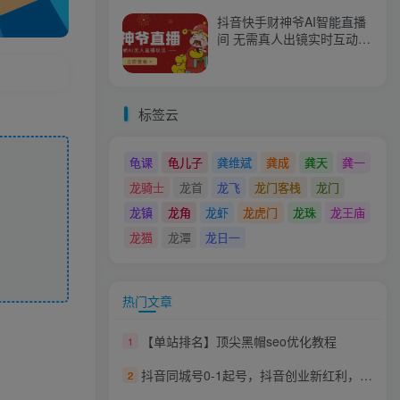
抖音快手财神爷AI智能直播
间 无需真人出镜实时互动
不封号礼物打赏赚到手软
标签云
龟课
龟儿子
龚维斌
龚成
龚天
龚一
龙骑士
龙首
龙飞
龙门客栈
龙门
龙镇
龙角
龙虾
龙虎门
龙珠
龙王庙
龙猫
龙潭
龙日一
热门文章
【单站排名】顶尖黑帽seo优化教程
1
抖音同城号0-1起号，抖音创业新红利，2021年-2022年做同城号都不晚
2