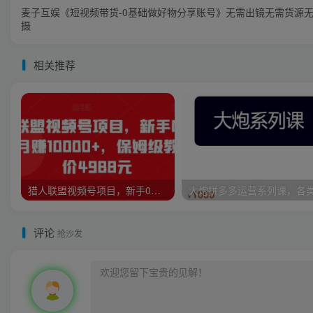
麦子互娱《短视频带货-0基础做好物分享账号》无需出镜无需货源
摄
相关推荐
猎人联盟视频号项目，新手0基础轻松月赚10000+，保姆级教程原价4988元
评论
抢沙发