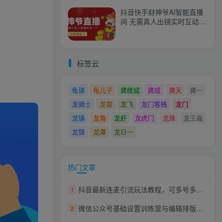
抖音快手财神爷AI智能直播
间 无需真人出镜实时互动
不封号礼物打赏赚到手软
标签云
龟课
龟儿子
龚维斌
龚成
龚天
龚一
龙骑士
龙首
龙飞
龙门客栈
龙门
龙镇
龙角
龙虾
龙虎门
龙珠
龙王庙
龙猫
龙潭
龙日一
热门文章
抖音最新连麦引流玩法教程，可多号多人操作，单日产粉100+
1
微信公众号基础设置训练营与编辑排版课 让你的公众号文字和版面更精致
2