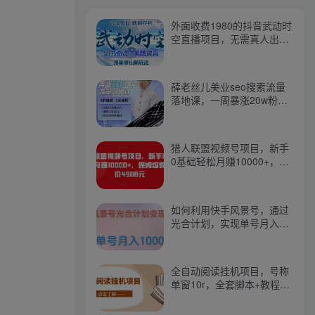
外面收费1980的抖音武动时
空直播项目，无需真人出
镜，实时互动直播【软件
+详细教程】
薛老丝儿美业seo搜索流量
落地课，一周暴涨20w粉
丝，全干货讲解
猎人联盟视频号项目，新手
0基础轻松月赚10000+，保
姆级教程原价4988元
如何利用快手风景号，通过
光合计划，实现单号月入
1000+（附详细教程及制作
软件）
全自动阅读挂机项目，号称
单窗10r，全套脚本+教程，
小白上手简单