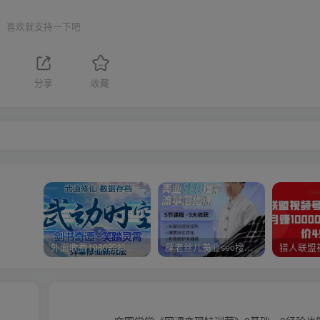
喜欢就支持一下吧
分享
收藏
外面收费1980的抖音武动时空直播项目，无需真人出镜，实时互动直播【软件+详细教程】
薛老丝儿美业seo搜索流量落地课，一周暴涨20w粉丝，全干货讲解