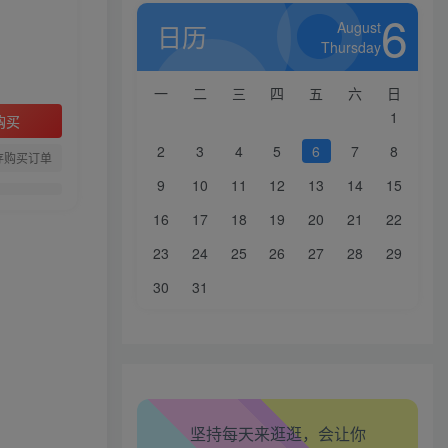
6
August
日历
Thursday
一
二
三
四
五
六
日
1
购买
2
3
4
5
6
7
8
存购买订单
9
10
11
12
13
14
15
16
17
18
19
20
21
22
生活也美好了！
23
24
25
26
27
28
29
心情也舒畅了！
30
31
走路也有劲了！
腿也不痛了！
坚持每天来逛逛，会让你
腰也不酸了！