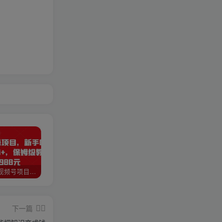
猎人联盟视频号项目，新手0基础轻松月赚10000+，保姆级教程原价4988元
如何利用快手风景号，通过光合计划，实现单号月入1000+（附详细教程及制作软件）
全自动阅读挂机项目，号称单窗10r，全套脚本+教程，小白上手简单
下一篇