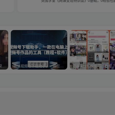
突围学堂《网课变现特训营》0基础，0经验也
婉初老师·实体店短视频运营获客，打通抖音获客路劲，使用短视频增大实体店或企业曝光
微信视频号下载助手，一款在电脑上下载视频号作品的工具（教程+软件）