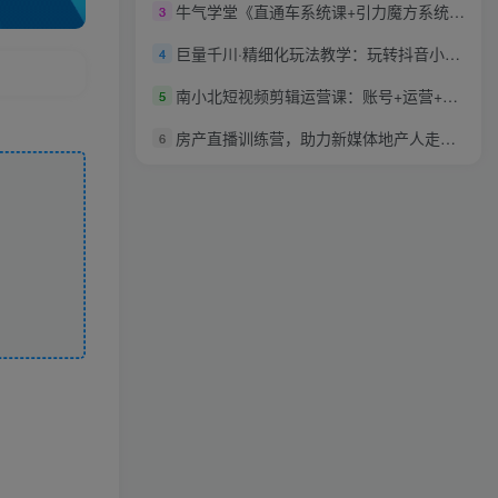
牛气学堂《直通车系统课+引力魔方系统课》挖掘精准流量玩转直通车
3
巨量千川·精细化玩法教学：玩转抖音小店，快速爆单核心的玩法
4
南小北短视频剪辑运营课：账号+运营+直播，零基础学习手机剪辑【视频课程】
5
房产直播训练营，助力新媒体地产人走出困境，帮助房产人走入新媒体时代
6