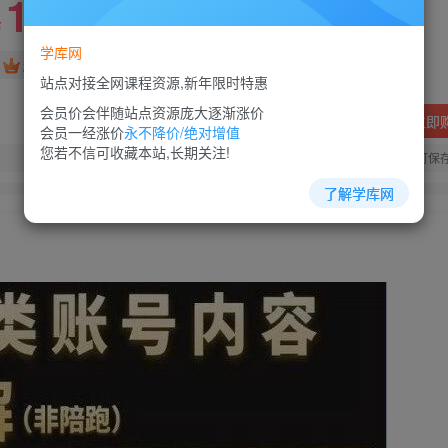
10
88
￥
￥
学库网
免费
超级会员
站点对接全网课程资源,新年限时特惠
会员价会伴随站点资源庞大逐渐涨价
立即
会员一经涨价
永不降价/绝对增值
您若不信可收藏本站,长期关注!
您当前未登录！建议登陆后购买，可保
了解学库网