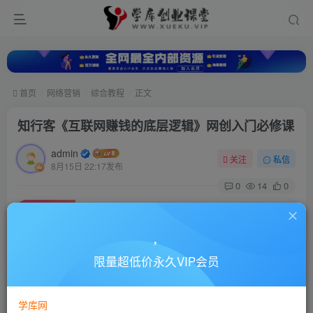
首页
网络营销
综合教程
正文
知行客《互联网赚钱的底层逻辑》网创入门必修课
admin
关注
私信
8月15日 22:17发布
0
14
0
付费资源
知行客《互联网赚钱的底层逻辑》网创入门必修课
此内容为付费资源，请付费后查看
10
限量超低价永久VIP会员
88
￥
￥
免费
超级会员
学库网