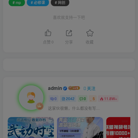
# mp
# 必修课
# 网创
喜欢就支持一下吧
点赞
0
分享
收藏
admin
关注
0
2042
0
5
11.8W+
这家伙很懒，什么都没有写...