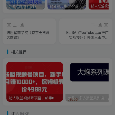
外面收费1980的抖音武动时空直播项目，无需真人出镜，实时互动直播【软件+详细教程】
薛老丝儿美业seo搜索流量落地课，一周暴涨20w粉丝，全干货讲解
上一篇
下一篇
诺思星商学院《京东无货源
ELISA《YouTube运营推广
店群课》
实战技巧》外国人眼中的
YOUTUBE该怎么玩
相关推荐
猎人联盟视频号项目，新手0基础轻松月赚10000+，保姆级教程原价4988元
大炮
评论
抢沙发