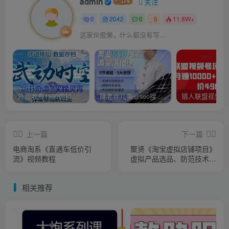
admin
关注
0
2042
0
5
11.8W+
这家伙很懒，什么都没有写...
外面收费1980的抖音武动时空直播项目，无需真人出镜，实时互动直播【软件+详细教程】
薛老丝儿美业seo搜索流量落地课，一周暴涨20w粉丝，全干货讲解
上一篇
下一篇
电商淘系《直通车低价引
聚贤《淘宝虚拟店铺项目》
流》视频教程
虚拟产品选品、防范技术，
不违规玩法等
相关推荐