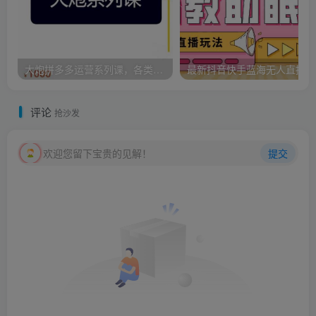
大炮拼多多运营系列课，各类​玩法合集，拼多多运营玩法实操
最新
评论
抢沙发
欢迎您留下宝贵的见解！
提交