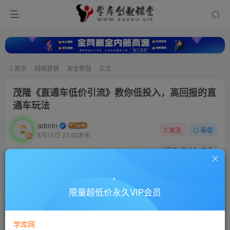
首页
网络营销
淘宝教程
正文
茂隆《直通车低价引流》教你低投入，高回报的直
通车玩法
admin
关注
私信
8月15日 22:40发布
0
14
0
付费资源
茂隆《直通车低价引流》教你低投入，高回报的直通车玩法
限量超低价永久VIP会员
此内容为付费资源，请付费后查看
10
88
￥
￥
学库网