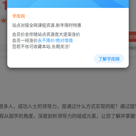
10
88
￥
￥
学库网
免费
超级会员
站点对接全网课程资源,新年限时特惠
会员价会伴随站点资源庞大逐渐涨价
立即
会员一经涨价
永不降价/绝对增值
您若不信可收藏本站,长期关注!
您当前未登录！建议登陆后购买，可保
了解学库网
很多人，成功人士的领导力，是通过什么方式实现的呢？通过国
程从国学的角度，深度剖析领导力的组成元素，让您了解并掌握