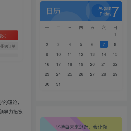
7
August
日历
Friday
一
二
三
四
五
六
日
1
购买
2
3
4
5
6
7
8
存购买订单
9
10
11
12
13
14
15
16
17
18
19
20
21
22
23
24
25
26
27
28
29
生活也美好了！
30
31
心情也舒畅了！
学的理论，
走路也有劲了！
领导力拓宽
腿也不痛了！
坚持每天来逛逛，会让你