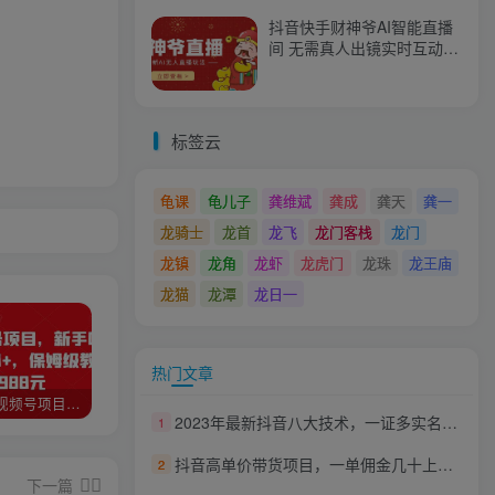
抖音快手财神爷AI智能直播
间 无需真人出镜实时互动
不封号礼物打赏赚到手软
标签云
龟课
龟儿子
龚维斌
龚成
龚天
龚一
龙骑士
龙首
龙飞
龙门客栈
龙门
龙镇
龙角
龙虾
龙虎门
龙珠
龙王庙
龙猫
龙潭
龙日一
热门文章
猎人联盟视频号项目，新手0基础轻松月赚10000+，保姆级教程原价4988元
如何利用快手风景号，通过光合计划，实现单号月入1000+（附详细教程及制作软件）
全自动阅读挂机项目，号称单窗10r，全套脚本+教程，小白上手简单
2023年最新抖音八大技术，一证多实名，秒注销，断抖破投流，永久捞证，钱包注销，跳人脸识别，蓝V多实
1
抖音高单价带货项目，一单佣金几十上百元，核心套路月入几十万（共3节）
2
下一篇