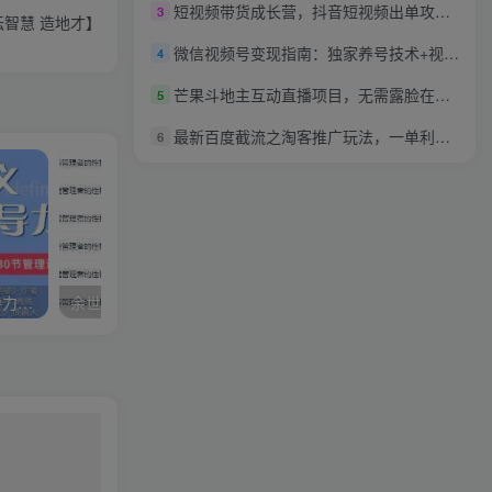
短视频带货成长营，​抖音短视频出单攻略，吃透账号运营的奥秘，轻松带货
3
智慧 造地才】
微信视频号变现指南：独家养号技术+视频制作+快速上热门+提高转化
4
芒果斗地主互动直播项目，无需露脸在线直播，能边玩游戏边赚钱
5
最新百度截流之淘客推广玩法，一单利润可达300+
6
王达峰《重新定义未来领导力》卓越领导者必修的30节管理课
余世维讲座-余世维《如何塑造管理者的性格魅力-领袖性格》第二版