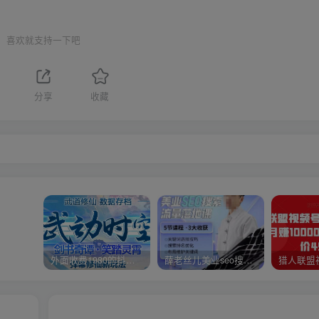
喜欢就支持一下吧
分享
收藏
外面收费1980的抖音武动时空直播项目，无需真人出镜，实时互动直播【软件+详细教程】
薛老丝儿美业seo搜索流量落地课，一周暴涨20w粉丝，全干货讲解