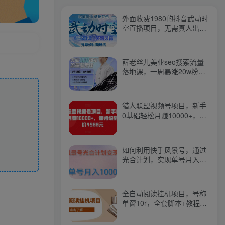
外面收费1980的抖音武动时
空直播项目，无需真人出
镜，实时互动直播【软件
+详细教程】
薛老丝儿美业seo搜索流量
落地课，一周暴涨20w粉
丝，全干货讲解
猎人联盟视频号项目，新手
0基础轻松月赚10000+，保
姆级教程原价4988元
如何利用快手风景号，通过
光合计划，实现单号月入
1000+（附详细教程及制作
软件）
全自动阅读挂机项目，号称
单窗10r，全套脚本+教程，
小白上手简单