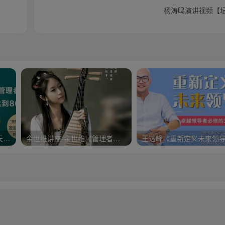
杨涛鸣演讲视频【坛
樊登《可复制的领导力》21天线上训练营培训课程视频讲座
余世维讲座-余世维《管理者情商EQ》第2版