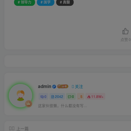
# 领导力
# 国学
# 真髓
点赞
0
admin
关注
0
2042
0
5
11.8W+
这家伙很懒，什么都没有写...
上一篇