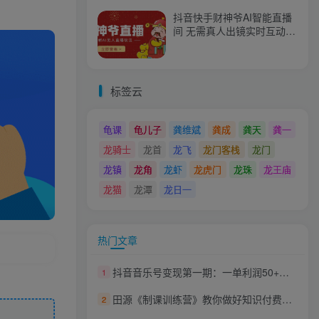
抖音快手财神爷AI智能直播
间 无需真人出镜实时互动
不封号礼物打赏赚到手软
标签云
龟课
龟儿子
龚维斌
龚成
龚天
龚一
龙骑士
龙首
龙飞
龙门客栈
龙门
龙镇
龙角
龙虾
龙虎门
龙珠
龙王庙
龙猫
龙潭
龙日一
热门文章
抖音音乐号变现第一期：一单利润50+至100+简单月入过万
1
田源《制课训练营》教你做好知识付费与制作课程
2