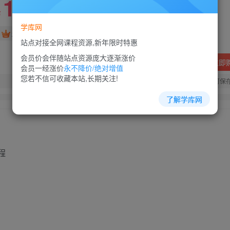
10
88
￥
￥
学库网
免费
超级会员
站点对接全网课程资源,新年限时特惠
会员价会伴随站点资源庞大逐渐涨价
立即
会员一经涨价
永不降价/绝对增值
您若不信可收藏本站,长期关注!
您当前未登录！建议登陆后购买，可保
了解学库网
程