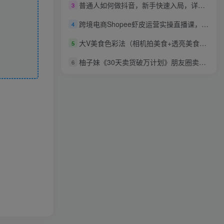
普通人如何做抖音，新手快速入局，详细功略，无绿幕直播间搭建，带你快速成交变现
3
跨境电商Shopee虾皮运营实操直播课，从零开始学，入门到精通（10节系统课）
4
大V美食色彩法（相机拍美食+透亮美食灯光+电脑剪映调色），教你用相机拍出高级感的美食画面
5
柚子妹《30天卖货破万计划》朋友圈卖货大课
6