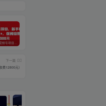
猎人联盟视频号项目，新手0基础轻松月赚10000+，保姆级教程原价4988元
如何利用快手风景号，通过光合计划，实现单号月入1000+（附详细教程及制作软件）
全自动阅读挂机项目，号称单窗10r，全套脚本+教程，小白上手简单
下一篇
费12800元）