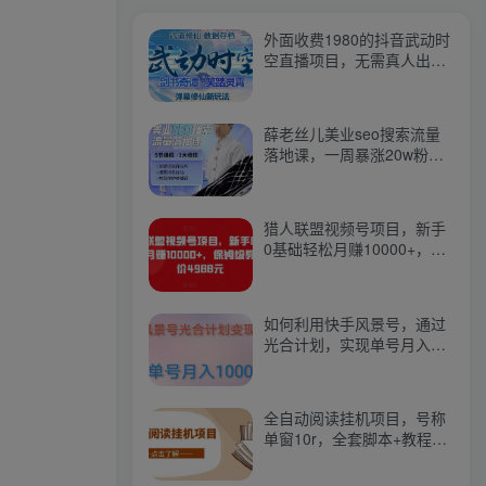
外面收费1980的抖音武动时
空直播项目，无需真人出
镜，实时互动直播【软件
+详细教程】
薛老丝儿美业seo搜索流量
落地课，一周暴涨20w粉
丝，全干货讲解
猎人联盟视频号项目，新手
0基础轻松月赚10000+，保
姆级教程原价4988元
如何利用快手风景号，通过
光合计划，实现单号月入
1000+（附详细教程及制作
软件）
全自动阅读挂机项目，号称
单窗10r，全套脚本+教程，
小白上手简单