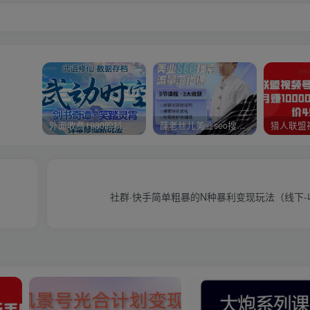
外面收费1980的抖音武动时空直播项目，无需真人出镜，实时互动直播【软件+详细教程】
薛老丝儿美业seo搜索流量落地课，一周暴涨20w粉丝，全干货讲解
社群·快手简单粗暴的N种暴利变现玩法（线下-收