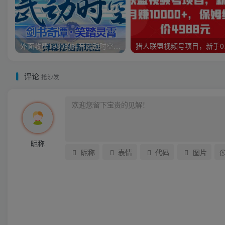
外面收费1980的抖音武动时空直播项目，无需真人出镜，实时互动直播【软件+详细教程】
猎人联盟视
评论
抢沙发
昵称
昵称
表情
代码
图片