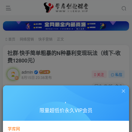
首页
网络营销
快手营销
正文
社群·快手简单粗暴的N种暴利变现玩法（线下-收
费12800元）
admin
关注
私信
8月15日 23:38发布
0
35
0
付费资源
社群·快手简单粗暴的N种暴利变现玩法（线下-收费12800元）
限量超低价永久VIP会员
此内容为付费资源，请付费后查看
10
88
￥
￥
学库网