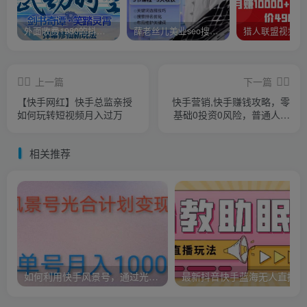
外面收费1980的抖音武动时空直播项目，无需真人出镜，实时互动直播【软件+详细教程】
薛老丝儿美业seo搜索流量落地课，一周暴涨20w粉丝，全干货讲解
上一篇
下一篇
【快手网红】快手总监亲授
快手营销,快手赚钱攻略，零
如何玩转短视频月入过万
基础0投资0风险，普通人每
月轻松多赚1万块！
相关推荐
如何利用快手风景号，通过光合计划，实现单号月入1000+（附详细教程及制作软件）
最新