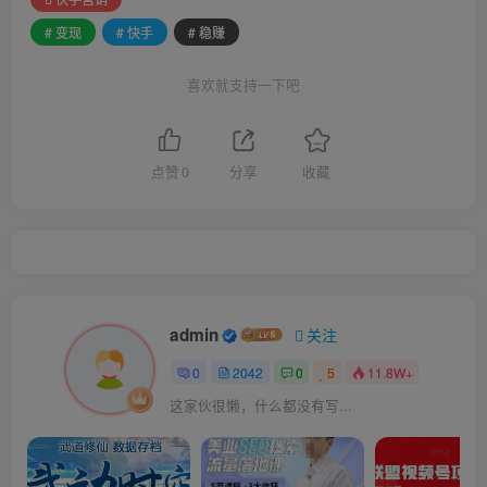
# 变现
# 快手
# 稳赚
喜欢就支持一下吧
点赞
0
分享
收藏
admin
关注
0
2042
0
5
11.8W+
这家伙很懒，什么都没有写...