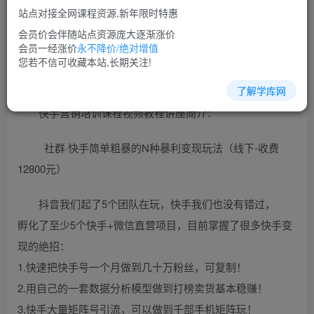
免费
超级会员
站点对接全网课程资源,新年限时特惠
立即购买
会员价会伴随站点资源庞大逐渐涨价
会员一经涨价
永不降价/绝对增值
您当前未登录！建议登陆后购买，可保存购买订单
您若不信可收藏本站,长期关注!
了解学库网
快手营销培训课程视频教程讲座简介：
社群·快手简单粗暴的N种暴利变现玩法（线下-收费
12800元）
抖音我们起了5个团队在玩，快手我们也没有错过，
孵化了至少5个快手+微信直营项目，目前掌握了很多快手变
现的绝招：
1.快速把快手号一个月做到几十万粉丝，可复制！
2.用自己的一套数据分析模型做到打榜卖货基本稳赚！
3.快手大量矩阵号引流，可以做到千部手机矩阵玩！