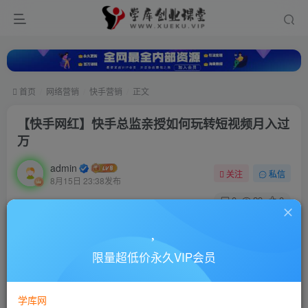
首页
网络营销
快手营销
正文
【快手网红】快手总监亲授如何玩转短视频月入过
万
admin
关注
私信
8月15日 23:38发布
0
29
0
付费资源
【快手网红】快手总监亲授如何玩转短视频月入过万
限量超低价永久VIP会员
此内容为付费资源，请付费后查看
10
88
￥
￥
学库网