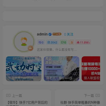
admin
关注
0
2042
0
5
11.8W+
这家伙很懒，什么都没有写...
外面收费1980的抖音武动时空直播项目，无需真人出镜，实时互动直播【软件+详细教程】
薛老丝儿美业seo搜索流量落地课，一周暴涨20w粉丝，全干货讲解
上一篇
下一篇
【宿华】快手7亿用户背后的
社群·快手简单粗暴的N种暴