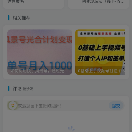
运营策略
利变现玩法（线下-收费
12800元）
相关推荐
如何利用快手风景号，通过光合计划，实现单号月入1000+（附详细教程及制作软件）
0基础上手视频号打造个人IP和签单增员，保险从业者即
评论
抢沙发
欢迎您留下宝贵的见解！
提交