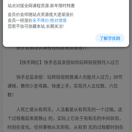
免费
超级会员
站点对接全网课程资源,新年限时特惠
立即购买
会员价会伴随站点资源庞大逐渐涨价
会员一经涨价
永不降价/绝对增值
您当前未登录！建议登陆后购买，可保存购买订单
您若不信可收藏本站,长期关注!
了解学库网
快手营销培训课程视频教程讲座简介：
【快手网红】快手总监亲授如何玩转短视频月入过万
快手总监亲授：玩转短视频普通人也能月入过万」26节
课程，教你少走弯路、快速上手，实现月入五位数、六位
数！
人死亡是从有到无，人活着是从有到无的一个过程。这
个过程看起来是静止 的，实际上它处于有和无的中间状态，
时刻在变化。任何事物从无到有、从有到 无的过程都时刻在