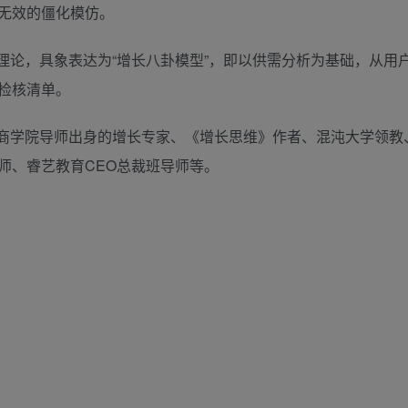
无效的僵化模仿。
理论，具象表达为“增长八卦模型”，即以供需分析为基础，从用
检核清单。
商学院导师出身的增长专家、《增长思维》作者、混沌大学领教、
师、睿艺教育CEO总裁班导师等。