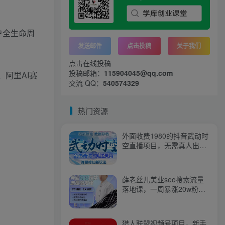
户全生命周
发送邮件
点击投稿
关于我们
点击在线投稿
投稿邮箱：
115904045@qq.com
阿里AI赛
交流 QQ：
540574329
热门资源
外面收费1980的抖音武动时
空直播项目，无需真人出
镜，实时互动直播【软件
+详细教程】
薛老丝儿美业seo搜索流量
落地课，一周暴涨20w粉
丝，全干货讲解
猎人联盟视频号项目，新手