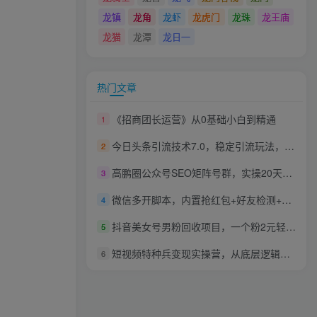
龙镇
龙角
龙虾
龙虎门
龙珠
龙王庙
龙猫
龙潭
龙日一
热门文章
《招商团长运营》从0基础小白到精通
1
今日头条引流技术7.0，稳定引流玩法，轻松100W+阅读
2
高鹏圈公众号SEO矩阵号群，实操20天纯收益25000+，普通人都能做
3
微信多开脚本，内置抢红包+好友检测+朋友圈转发等（安卓脚本+视频教程）
4
抖音美女号男粉回收项目，一个粉2元轻松日入300+【回收渠道】
5
短视频特种兵变现实操营，从底层逻辑到实操细节，给你讲透短视频变现（价值2499元）
6