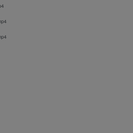
4
p4
p4