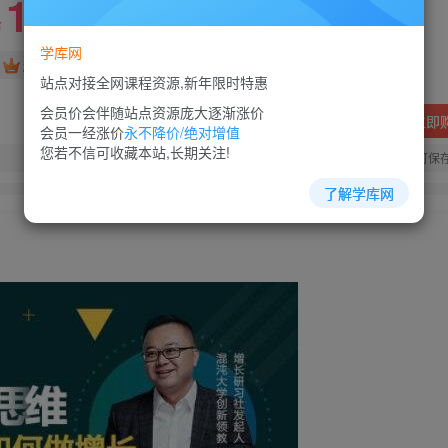
10
88
￥
￥
学库网
免费
超级会员
站点对接全网课程资源,新年限时特惠
会员价会伴随站点资源庞大逐渐涨价
立即
会员一经涨价
永不降价/绝对增值
您若不信可收藏本站,长期关注!
您当前未登录！建议登陆后购买，可保
了解学库网