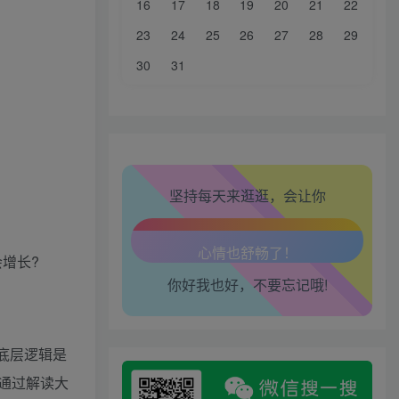
16
17
18
19
20
21
22
生活也美好了！
23
24
25
26
27
28
29
心情也舒畅了！
30
31
走路也有劲了！
腿也不痛了！
腰也不酸了！
坚持每天来逛逛，会让你
工作也轻松了！
增长?
你好我也好，不要忘记哦!
底层逻辑是
通过解读大