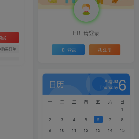
HI！请登录
购买
存购买订单
登录
注册
6
August
日历
Thursday
一
二
三
四
五
六
日
1
2
3
4
5
6
7
8
9
10
11
12
13
14
15