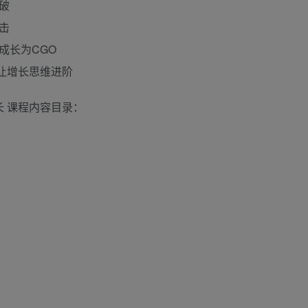
破
击
成长为CGO
让增长思维进阶
长 课程内容目录：