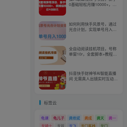
0基础轻松月赚10000+，保
姆级教程原价4988元
如何利用快手风景号，通过
光合计划，实现单号月入
1000+（附详细教程及制作
软件）
全自动阅读挂机项目，号称
单窗10r，全套脚本+教程，
小白上手简单
抖音快手财神爷AI智能直播
间 无需真人出镜实时互动
不封号礼物打赏赚到手软
标签云
龟课
龟儿子
龚维斌
龚成
龚天
龚一
龙骑士
龙首
龙飞
龙门客栈
龙门