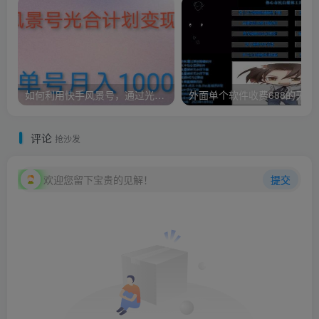
如何利用快手风景号，通过光合计划，实现单号月入1000+（附详细教程及制作软件）
外面单个软件收费688的无
评论
抢沙发
欢迎您留下宝贵的见解！
提交