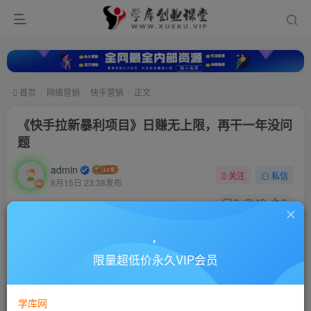
首页
网络营销
快手营销
正文
《快手拉新暴利项目》日赚无上限，再干一年没问
题
admin
关注
私信
8月15日 23:38发布
0
12
0
付费资源
《快手拉新暴利项目》日赚无上限，再干一年没问题
限量超低价永久VIP会员
此内容为付费资源，请付费后查看
10
88
￥
￥
学库网