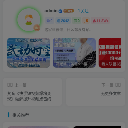
admin
关注
0
2042
0
5
11.8W+
这家伙很懒，什么都没有写...
外面收费1980的抖音武动时空直播项目，无需真人出镜，实时互动直播【软件+详细教程】
薛老丝儿美业seo搜索流量落地课，一周暴涨20w粉丝，全干货讲解
上一篇
下一篇
梵音《快手短视频爆粉变
无更多文章
现》破解提升视频点击的密
码，让作品流量翻倍
相关推荐