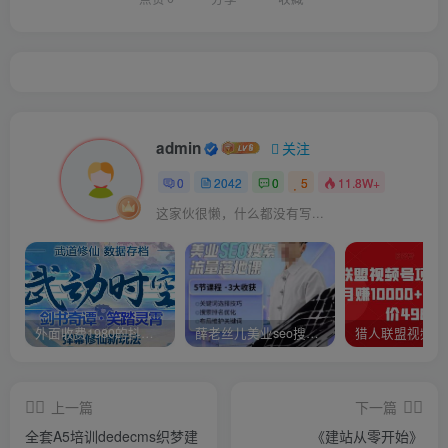
admin
关注
0
2042
0
5
11.8W+
这家伙很懒，什么都没有写...
外面收费1980的抖音武动时空直播项目，无需真人出镜，实时互动直播【软件+详细教程】
薛老丝儿美业seo搜索流量落地课，一周暴涨20w粉丝，全干货讲解
上一篇
下一篇
全套A5培训dedecms织梦建
《建站从零开始》