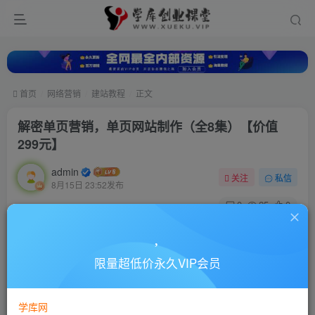
首页
网络营销
建站教程
正文
解密单页营销，单页网站制作（全8集）【价值
299元】
admin
关注
私信
8月15日 23:52发布
0
25
0
付费资源
解密单页营销，单页网站制作（全8集）【价值299元】
限量超低价永久VIP会员
此内容为付费资源，请付费后查看
10
88
￥
￥
学库网