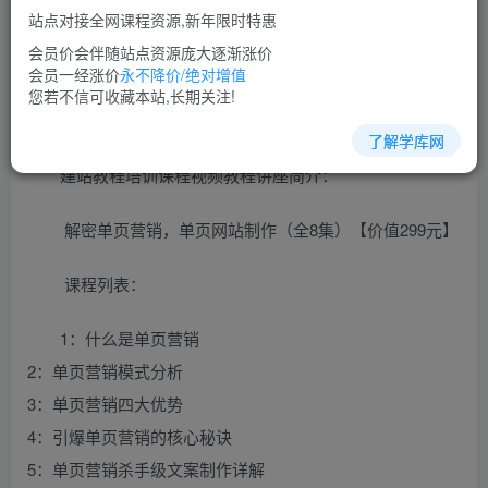
免费
超级会员
站点对接全网课程资源,新年限时特惠
立即购买
会员价会伴随站点资源庞大逐渐涨价
会员一经涨价
永不降价/绝对增值
您当前未登录！建议登陆后购买，可保存购买订单
您若不信可收藏本站,长期关注!
了解学库网
建站教程培训课程视频教程讲座简介：
解密单页营销，单页网站制作（全8集）【价值299元】
课程列表：
1：什么是单页营销
2：单页营销模式分析
3：单页营销四大优势
4：引爆单页营销的核心秘诀
5：单页营销杀手级文案制作详解