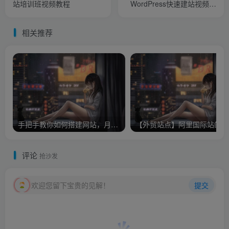
站培训班视频教程
WordPress快速建站视频教
程
相关推荐
手把手教你如何搭建网站，月收入5000全套教程实战教程（附带插件）
【
评论
抢沙发
欢迎您留下宝贵的见解！
提交