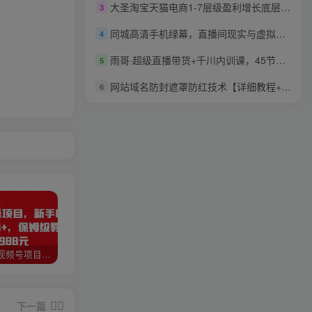
大圣淘宝天猫电商1-7层级盈利增长底层逻辑课，爆款的底层逻辑
3
同城高清手机绿幕，直播间现实与虚拟的混搭技术，老板商家必看！
4
雨哥·超级直播带货+千川内训课，45节系统大课，不说废话，只讲干货
5
网站域名防封遮罩防红技术【详细教程+源码】
6
猎人联盟视频号项目，新手0基础轻松月赚10000+，保姆级教程原价4988元
如何利用快手风景号，通过光合计划，实现单号月入1000+（附详细教程及制作软件）
全自动阅读挂机项目，号称单窗10r，全套脚本+教程，小白上手简单
下一篇