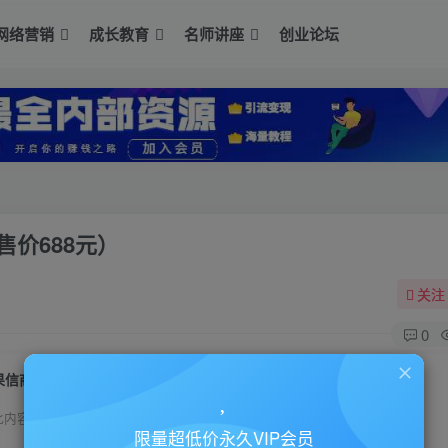
网络营销
成长教育
名师讲座
创业论坛
价688元）
关注
0
果信商贺岁之作《站长小葫芦》全11集（售价688元）
此内容为付费资源，请付费后查看
限量超低价永久VIP会员