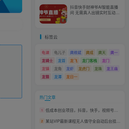
抖音快手财神爷AI智能直播
间 无需真人出镜实时互动
不封号礼物打赏赚到手软
标签云
龟课
龟儿子
龚维斌
龚成
龚天
龚一
龙骑士
龙首
龙飞
龙门客栈
龙门
龙镇
龙角
龙虾
龙虎门
龙珠
龙王庙
龙猫
龙潭
龙日一
热门文章
低成本创业项目，抖音，快手，视频号都通用的书单号5种赚钱玩法
1
某站VIP最新课程无人值守全自动后台挂机赚支付宝-每天收款-附收款图
2