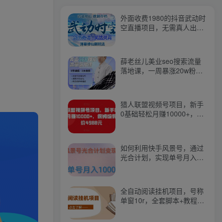
外面收费1980的抖音武动时
空直播项目，无需真人出
镜，实时互动直播【软件
+详细教程】
薛老丝儿美业seo搜索流量
落地课，一周暴涨20w粉
丝，全干货讲解
猎人联盟视频号项目，新手
0基础轻松月赚10000+，保
姆级教程原价4988元
如何利用快手风景号，通过
光合计划，实现单号月入
1000+（附详细教程及制作
软件）
全自动阅读挂机项目，号称
单窗10r，全套脚本+教程，
小白上手简单