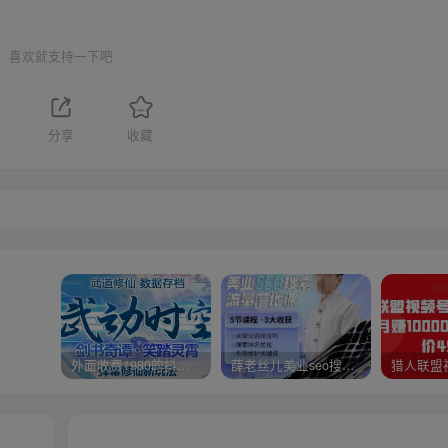
喜欢就支持一下吧
分享
收藏
外面收费1980的抖音武动时空直播项目，无需真人出镜，实时互动直播【软件+详细教程】
薛老丝儿美业seo搜索流量落地课，一周暴涨20w粉丝，全干货讲解