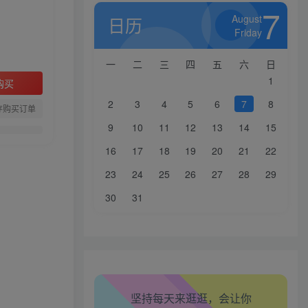
7
August
日历
Friday
一
二
三
四
五
六
日
1
购买
2
3
4
5
6
7
8
存购买订单
9
10
11
12
13
14
15
16
17
18
19
20
21
22
生活也美好了！
23
24
25
26
27
28
29
心情也舒畅了！
30
31
走路也有劲了！
腿也不痛了！
坚持每天来逛逛，会让你
腰也不酸了！