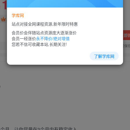
10
88
￥
￥
学库网
免费
超级会员
站点对接全网课程资源,新年限时特惠
会员价会伴随站点资源庞大逐渐涨价
立即
会员一经涨价
永不降价/绝对增值
您若不信可收藏本站,长期关注!
您当前未登录！建议登陆后购买，可保
了解学库网
）
3个月，让你尽量在3个月内有稳定收入。