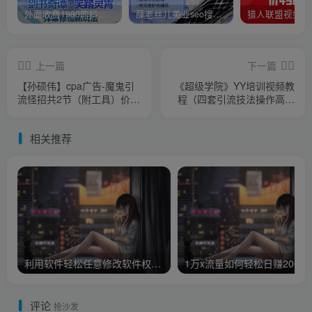
外面收费1980的抖音武动时空直播项目，无需真人出镜，实时互动直播【软件+详细教程】
薛老丝儿美业seo搜索流量落地课，一周暴涨20w粉丝，全干货讲解
上一篇
下一篇
【孙硕伟】cpa广告-魔鬼引
《超级学院》YY培训视频教
流怪招共2节（附工具）价值
程（四套引流技法操作高价
980元
CPA保底日赚200元）
相关推荐
利用软件轻松任意修改软件权限，添加自己广告弹窗推广日赚无上限
1万x流
评论
抢沙发