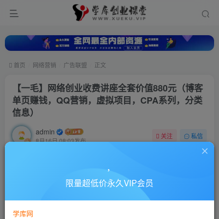
首页
网络营销
广告联盟
正文
【一毛】网络创业收费讲座全套价值880元（博客
单页赚钱，QQ营销，虚拟项目，CPA系列，分类
信息）
admin
关注
私信
8月16日 08:03发布
0
25
0
付费资源
限量超低价永久VIP会员
【一毛】网络创业收费讲座全套价值880元（博客单页赚钱，QQ营销，虚拟项目，CPA系列，分类信息）
此内容为付费资源，请付费后查看
10
学库网
88
￥
￥