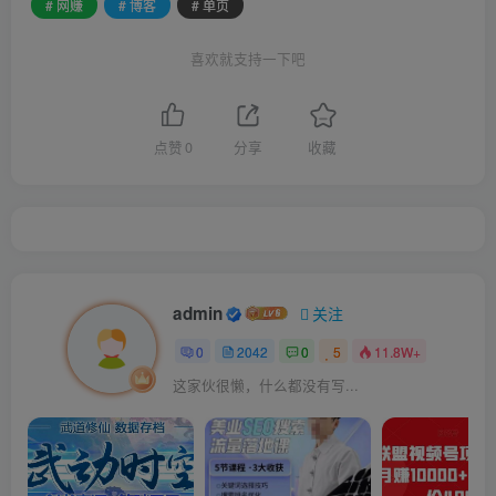
# 网赚
# 博客
# 单页
喜欢就支持一下吧
点赞
0
分享
收藏
admin
关注
0
2042
0
5
11.8W+
这家伙很懒，什么都没有写...