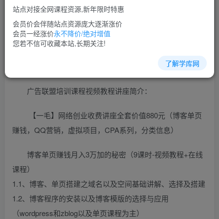
站点对接全网课程资源,新年限时特惠
免费
超级会员
会员价会伴随站点资源庞大逐渐涨价
会员一经涨价
永不降价/绝对增值
立即购买
您若不信可收藏本站,长期关注!
您当前未登录！建议登陆后购买，可保存购买订单
了解学库网
广告联盟培训课程视频教程讲座简介：
【一毛】网络创业收费讲座全套价值880元（博客单页
赚钱，QQ营销，虚拟项目，CPA系列，分类信息）
博客单页赚钱月入3万加的秘密（9课时-视频教程+在线
课程）
1.1、博客、单页搭建之域名以及空间基础讲解、选择及搭建
1.2、博客程序的安装以及博客模版的选择与应用
（wordpress和zblog以及单页课程为主）