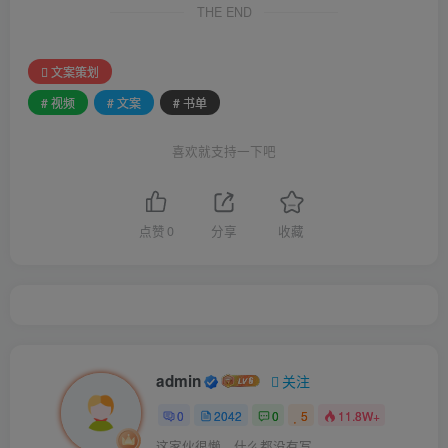
THE END
文案策划
# 视频
# 文案
# 书单
喜欢就支持一下吧
点赞
0
分享
收藏
admin
关注
0
2042
0
5
11.8W+
这家伙很懒，什么都没有写...