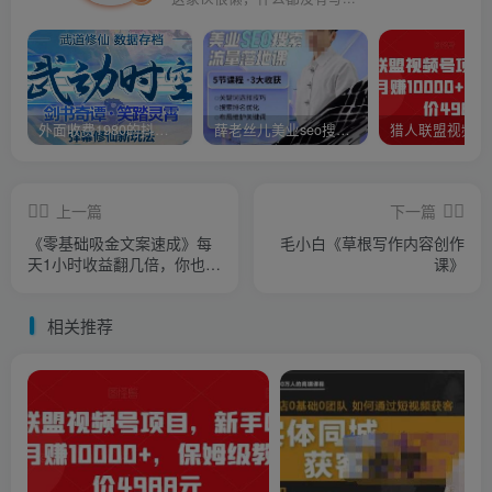
外面收费1980的抖音武动时空直播项目，无需真人出镜，实时互动直播【软件+详细教程】
薛老丝儿美业seo搜索流量落地课，一周暴涨20w粉丝，全干货讲解
上一篇
下一篇
《零基础吸金文案速成》每
毛小白《草根写作内容创作
天1小时收益翻几倍，你也可
课》
以写出爆款文章
相关推荐