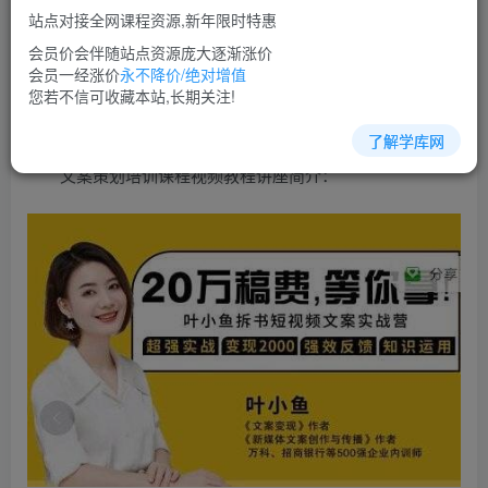
免费
超级会员
站点对接全网课程资源,新年限时特惠
立即购买
会员价会伴随站点资源庞大逐渐涨价
会员一经涨价
永不降价/绝对增值
您当前未登录！建议登陆后购买，可保存购买订单
您若不信可收藏本站,长期关注!
了解学库网
文案策划培训课程视频教程讲座简介：