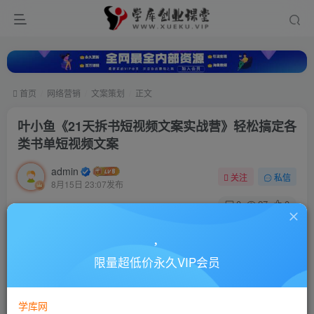
首页
网络营销
文案策划
正文
叶小鱼《21天拆书短视频文案实战营》轻松搞定各
类书单短视频文案
admin
关注
私信
8月15日 23:07发布
0
27
0
付费资源
叶小鱼《21天拆书短视频文案实战营》轻松搞定各类书单短视频文案
限量超低价永久VIP会员
此内容为付费资源，请付费后查看
10
88
￥
￥
学库网