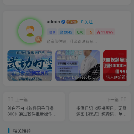
admin
关注
0
2042
0
5
11.8W+
这家伙很懒，什么都没有写...
外面收费1980的抖音武动时空直播项目，无需真人出镜，实时互动直播【软件+详细教程】
薛老丝儿美业seo搜索流量落地课，一周暴涨20w粉丝，全干货讲解
上一篇
下一篇
绅白不白《软件问答日撸
多渔日记《图书项目，无货
300》通过软件批量操作赚
源图书模式》纯搬运，单号
取佣金
月入3000+
相关推荐