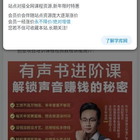
免费
超级会员
站点对接全网课程资源,新年限时特惠
立即购买
会员价会伴随站点资源庞大逐渐涨价
会员一经涨价
永不降价/绝对增值
您当前未登录！建议登陆后购买，可保存购买订单
您若不信可收藏本站,长期关注!
了解学库网
创业项目培训课程视频教程讲座简介：