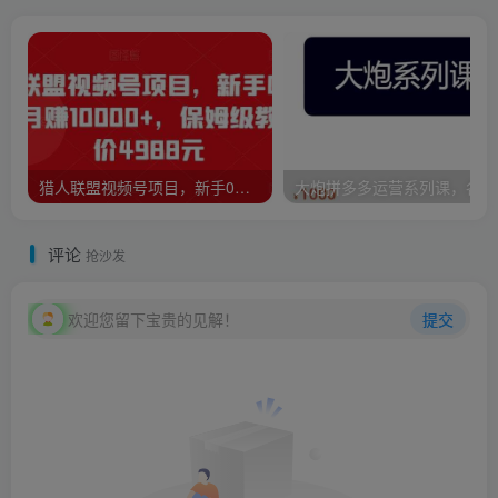
猎人联盟视频号项目，新手0基础轻松月赚10000+，保姆级教程原价4988元
大炮
评论
抢沙发
欢迎您留下宝贵的见解！
提交