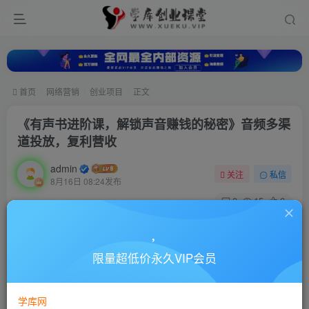
首页
网络营销
创业项目
正文
《有声书进阶课，解锁声音赚钱的秘密》音频多渠
道投放，复利营收
admin
关注
私信
8月16日 08:24发布
0
15
0
付费资源
《有声书进阶课，解锁声音赚钱的秘密》音频多渠道投放，复利营收
限量超低价永久VIP会员
此内容为付费资源，请付费后查看
10
88
￥
￥
学库网