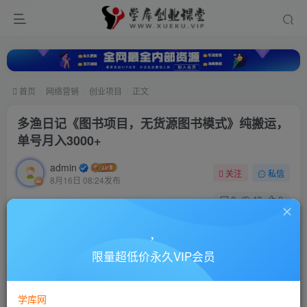
首页
网络营销
创业项目
正文
多渔日记《图书项目，无货源图书模式》纯搬运，
单号月入3000+
admin
关注
私信
8月16日 08:24发布
0
42
0
付费资源
多渔日记《图书项目，无货源图书模式》纯搬运，单号月入3000+
限量超低价永久VIP会员
此内容为付费资源，请付费后查看
10
88
￥
￥
学库网