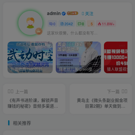
admin
关注
0
2042
0
5
11.8W+
这家伙很懒，什么都没有写...
外面收费1980的抖音武动时空直播项目，无需真人出镜，实时互动直播【软件+详细教程】
薛老丝儿美业seo搜索流量落地课，一周暴涨20w粉丝，全干货讲解
上一篇
下一篇
《有声书进阶课，解锁声音
黄岛主《微头条副业掘金项
赚钱的秘密》音频多渠道投
目第2期》单天做到50-
放，复利营收
100+收益
相关推荐