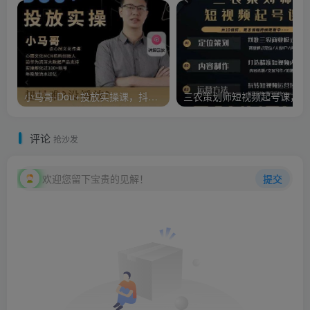
小马哥-Dou+投放实操课，抖加投放，随心推，付费起号逻辑，打破低播放转化
三农
评论
抢沙发
欢迎您留下宝贵的见解！
提交