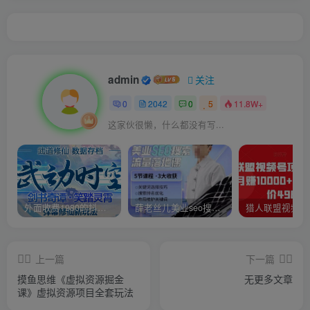
admin
关注
0
2042
0
5
11.8W+
这家伙很懒，什么都没有写...
外面收费1980的抖音武动时空直播项目，无需真人出镜，实时互动直播【软件+详细教程】
薛老丝儿美业seo搜索流量落地课，一周暴涨20w粉丝，全干货讲解
上一篇
下一篇
摸鱼思维《虚拟资源掘金
无更多文章
课》虚拟资源项目全套玩法