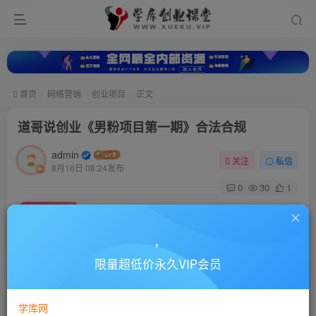
首页
网络营销
创业项目
正文
道哥说创业《男粉项目第一期》合法合规
admin
关注
私信
8月16日 08:24发布
0
30
1
付费资源
道哥说创业《男粉项目第一期》合法合规
此内容为付费资源，请付费后查看
10
限量超低价永久VIP会员
88
￥
￥
免费
超级会员
学库网