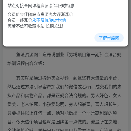
站点对接全网课程资源,新年限时特惠
立即购买
会员价会伴随站点资源庞大逐渐涨价
您当前未登录！建议登陆后购买，可保存购买订单
会员一经涨价
永不降价/绝对增值
您若不信可收藏本站,长期关注!
了解学库网
创业项目培训课程视频教程讲座简介：
鱼渣资源网：道哥说创业《男粉项目第一期》合法合规
培训课程内容介绍：
其实就是通过搬运美女视频，到这些有大流量的平台，
然后通过方法引导客户加我们的微信或者qq，成交我们的虚
拟产品和实物产品。都是正规合法合规的。男人好色，女人
爱美，老人怕死，小孩爱聪明，穷人想暴富，富人想长生，
只要抓住以上任何一点，绝对能做出一个非常高利润的项
目。今天这个项目也就是围绕第一点做的。流量所在之地，
金钱必将追随。做任何互联网项目都需要流量，有流量，就